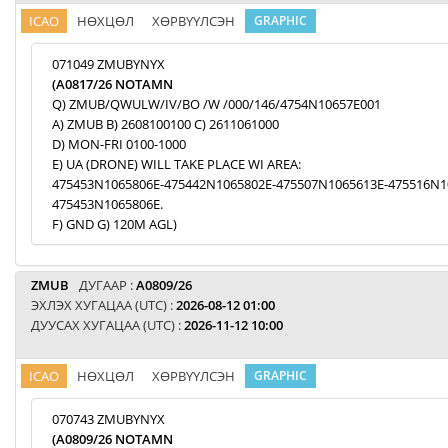
ICAO
НӨХЦӨЛ
ХӨРВҮҮЛСЭН
GRAPHIC
071049 ZMUBYNYX
(A0817/26 NOTAMN
Q) ZMUB/QWULW/IV/BO /W /000/146/4754N10657E001
A) ZMUB B) 2608100100 C) 2611061000
D) MON-FRI 0100-1000
E) UA (DRONE) WILL TAKE PLACE WI AREA:
475453N1065806E-475442N1065802E-475507N1065613E-475516N1
475453N1065806E.
F) GND G) 120M AGL)
ZMUB
ДУГААР :
A0809/26
ЭХЛЭХ ХУГАЦАА (UTC) :
2026-08-12 01:00
ДУУСАХ ХУГАЦАА (UTC) :
2026-11-12 10:00
ICAO
НӨХЦӨЛ
ХӨРВҮҮЛСЭН
GRAPHIC
070743 ZMUBYNYX
(A0809/26 NOTAMN