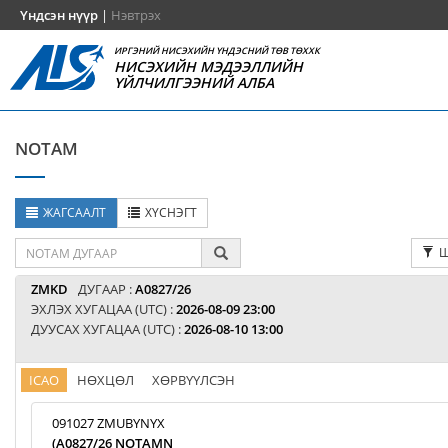
Үндсэн нүүр
|
Нэвтрэх
ИРГЭНИЙ НИСЭХИЙН ҮНДЭСНИЙ ТӨВ ТӨХХК
НИСЭХИЙН МЭДЭЭЛЛИЙН
ҮЙЛЧИЛГЭЭНИЙ АЛБА
NOTAM
ЖАГСААЛТ
ХҮСНЭГТ
Ш
ZMKD
ДУГААР :
A0827/26
ЭХЛЭХ ХУГАЦАА (UTC) :
2026-08-09 23:00
ДУУСАХ ХУГАЦАА (UTC) :
2026-08-10 13:00
ICAO
НӨХЦӨЛ
ХӨРВҮҮЛСЭН
091027 ZMUBYNYX
(A0827/26 NOTAMN