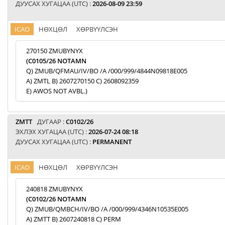
ДУУСАХ ХУГАЦАА (UTC) :
2026-08-09 23:59
ICAO
НӨХЦӨЛ
ХӨРВҮҮЛСЭН
270150 ZMUBYNYX
(C0105/26 NOTAMN
Q) ZMUB/QFMAU/IV/BO /A /000/999/4844N09818E005
A) ZMTL B) 2607270150 C) 2608092359
E) AWOS NOT AVBL.)
ZMTT
ДУГААР :
C0102/26
ЭХЛЭХ ХУГАЦАА (UTC) :
2026-07-24 08:18
ДУУСАХ ХУГАЦАА (UTC) :
PERMANENT
ICAO
НӨХЦӨЛ
ХӨРВҮҮЛСЭН
240818 ZMUBYNYX
(C0102/26 NOTAMN
Q) ZMUB/QMBCH/IV/BO /A /000/999/4346N10535E005
A) ZMTT B) 2607240818 C) PERM