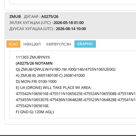
ZMUB
ДУГААР :
A0275/26
ЭХЛЭХ ХУГАЦАА (UTC) :
2026-05-18 01:00
ДУУСАХ ХУГАЦАА (UTC) :
2026-08-14 10:00
ICAO
НӨХЦӨЛ
ХӨРВҮҮЛСЭН
GRAPHIC
111303 ZMUBYNYX
(A0275/26 NOTAMN
Q) ZMUB/QWULW/IV/BO /W /000/146/4755N10652E002
A) ZMUB B) 2605180100 C) 2608141000
D) MON-FRI 0100-1000
E) UA (DRONE) WILL TAKE PLACE WI AREA:
475542N1065616E-475511N1065625E-475524N1065508E-475518N1
475455N1065307E-475436N1064828E-475523N1064828E-475541N1
475542N1065616E.
F) GND G) 120M AGL)