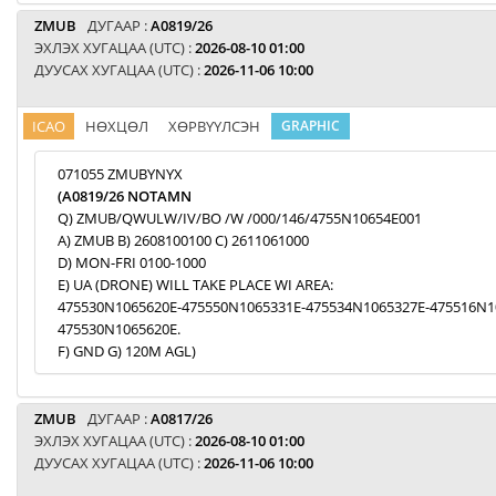
ZMUB
ДУГААР :
A0819/26
ЭХЛЭХ ХУГАЦАА (UTC) :
2026-08-10 01:00
ДУУСАХ ХУГАЦАА (UTC) :
2026-11-06 10:00
ICAO
НӨХЦӨЛ
ХӨРВҮҮЛСЭН
GRAPHIC
071055 ZMUBYNYX
(A0819/26 NOTAMN
Q) ZMUB/QWULW/IV/BO /W /000/146/4755N10654E001
A) ZMUB B) 2608100100 C) 2611061000
D) MON-FRI 0100-1000
E) UA (DRONE) WILL TAKE PLACE WI AREA:
475530N1065620E-475550N1065331E-475534N1065327E-475516N1
475530N1065620E.
F) GND G) 120M AGL)
ZMUB
ДУГААР :
A0817/26
ЭХЛЭХ ХУГАЦАА (UTC) :
2026-08-10 01:00
ДУУСАХ ХУГАЦАА (UTC) :
2026-11-06 10:00