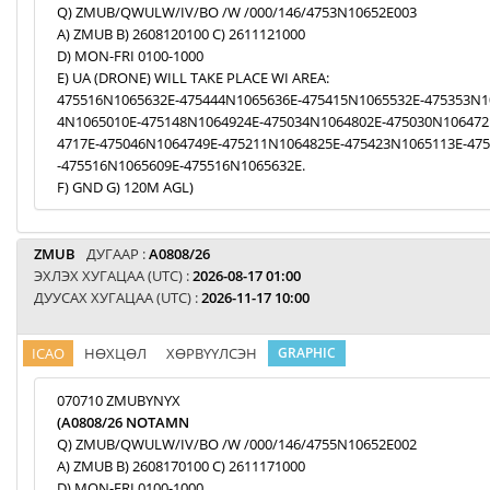
Q) ZMUB/QWULW/IV/BO /W /000/146/4753N10652E003
A) ZMUB B) 2608120100 C) 2611121000
D) MON-FRI 0100-1000
E) UA (DRONE) WILL TAKE PLACE WI AREA:
475516N1065632E-475444N1065636E-475415N1065532E-475353N1
4N1065010E-475148N1064924E-475034N1064802E-475030N106472
4717E-475046N1064749E-475211N1064825E-475423N1065113E-47
-475516N1065609E-475516N1065632E.
F) GND G) 120M AGL)
ZMUB
ДУГААР :
A0808/26
ЭХЛЭХ ХУГАЦАА (UTC) :
2026-08-17 01:00
ДУУСАХ ХУГАЦАА (UTC) :
2026-11-17 10:00
ICAO
НӨХЦӨЛ
ХӨРВҮҮЛСЭН
GRAPHIC
070710 ZMUBYNYX
(A0808/26 NOTAMN
Q) ZMUB/QWULW/IV/BO /W /000/146/4755N10652E002
A) ZMUB B) 2608170100 C) 2611171000
D) MON-FRI 0100-1000