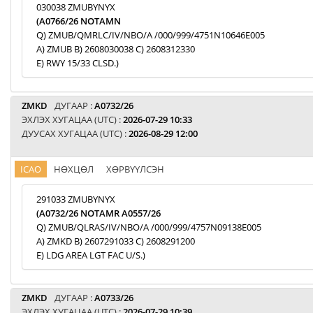
030038 ZMUBYNYX
(A0766/26 NOTAMN
Q) ZMUB/QMRLC/IV/NBO/A /000/999/4751N10646E005
A) ZMUB B) 2608030038 C) 2608312330
E) RWY 15/33 CLSD.)
ZMKD
ДУГААР :
A0732/26
ЭХЛЭХ ХУГАЦАА (UTC) :
2026-07-29 10:33
ДУУСАХ ХУГАЦАА (UTC) :
2026-08-29 12:00
ICAO
НӨХЦӨЛ
ХӨРВҮҮЛСЭН
291033 ZMUBYNYX
(A0732/26 NOTAMR A0557/26
Q) ZMUB/QLRAS/IV/NBO/A /000/999/4757N09138E005
A) ZMKD B) 2607291033 C) 2608291200
E) LDG AREA LGT FAC U/S.)
ZMKD
ДУГААР :
A0733/26
ЭХЛЭХ ХУГАЦАА (UTC) :
2026-07-29 10:39