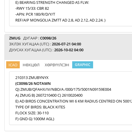
E) BEARING STRENGTH CHANGED AS FLW:
-RWY 15/33: CBR 82
-APN: PCR 180/R/D/Y/T
REF/AIP MONGOLIA ZMTT AD 2.8, AD 2.12, AD 2.24. )
ZMUG
ДУГААР :
C0098/26
ЭХЛЭХ ХУГАЦАА (UTC) :
2026-07-21 04:00
ДУУСАХ ХУГАЦАА (UTC) :
2026-10-02 04:00
ICAO
НӨХЦӨЛ
ХӨРВҮҮЛСЭН
GRAPHIC
210313 ZMUBYNYX
(C0098/26 NOTAMN
Q) ZMUB/QFAHX/IV/NBO/A /000/175/5001N09159E004
A) ZMUG B) 2607210400 C) 2610020400
E) AD BIRDS CONCENTRATION WI 6 KM RADIUS CENTRED ON 5001
TYPE OF BIRDS: BLACK KITES
FLOCK SIZE: 30-110
F) GND G) 1000M AGL)