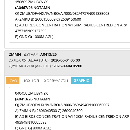
150609 ZMUBYNYX
(A0467/26 NOTAMN
Q) ZMUB/QFAHX/IV/NBO/A /000/082/4757N09138E003
A) ZMKD B) 2606150609 C) 2609150600
E) AD BIRDS CONCENTRATION WI 5KM RADIUS CENTRED ON ARP
475716N0913739E.
F) GND G) 1000M AGL)
ZMMN
ДУГААР :
A0413/26
ЭХЛЭХ ХУГАЦАА (UTC) :
2026-06-04 05:00
ДУУСАХ ХУГАЦАА (UTC) :
2026-09-04 05:00
ICAO
НӨХЦӨЛ
ХӨРВҮҮЛСЭН
GRAPHIC
040450 ZMUBYNYX
(A0413/26 NOTAMN
Q) ZMUB/QFAHX/IV/NBO/A /000/069/4940N10006E007
A) ZMMN B) 2606040500 C) 2609040500
E) AD BIRDS CONCENTRATION WI 12KM RADIUS CENTRED ON ARP
493949N1000559E.
F) GND G) 800M AGL)