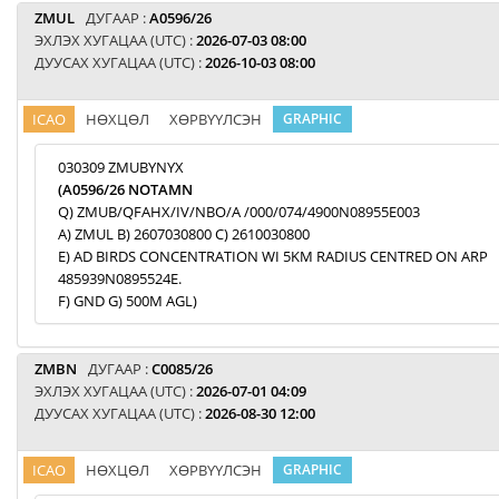
ZMUL
ДУГААР :
A0596/26
ЭХЛЭХ ХУГАЦАА (UTC) :
2026-07-03 08:00
ДУУСАХ ХУГАЦАА (UTC) :
2026-10-03 08:00
ICAO
НӨХЦӨЛ
ХӨРВҮҮЛСЭН
GRAPHIC
030309 ZMUBYNYX
(A0596/26 NOTAMN
Q) ZMUB/QFAHX/IV/NBO/A /000/074/4900N08955E003
A) ZMUL B) 2607030800 C) 2610030800
E) AD BIRDS CONCENTRATION WI 5KM RADIUS CENTRED ON ARP
485939N0895524E.
F) GND G) 500M AGL)
ZMBN
ДУГААР :
C0085/26
ЭХЛЭХ ХУГАЦАА (UTC) :
2026-07-01 04:09
ДУУСАХ ХУГАЦАА (UTC) :
2026-08-30 12:00
ICAO
НӨХЦӨЛ
ХӨРВҮҮЛСЭН
GRAPHIC