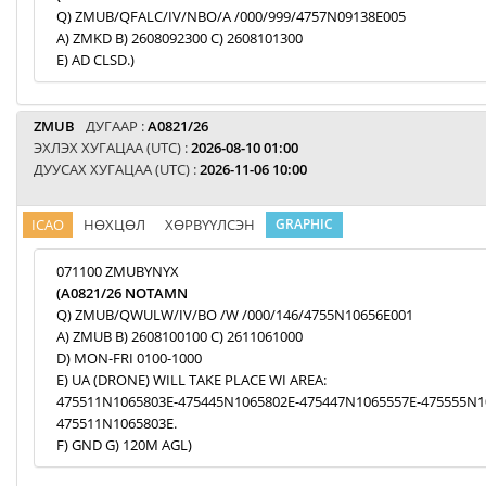
Q) ZMUB/QFALC/IV/NBO/A /000/999/4757N09138E005
A) ZMKD B) 2608092300 C) 2608101300
E) AD CLSD.)
ZMUB
ДУГААР :
A0821/26
ЭХЛЭХ ХУГАЦАА (UTC) :
2026-08-10 01:00
ДУУСАХ ХУГАЦАА (UTC) :
2026-11-06 10:00
ICAO
НӨХЦӨЛ
ХӨРВҮҮЛСЭН
GRAPHIC
071100 ZMUBYNYX
(A0821/26 NOTAMN
Q) ZMUB/QWULW/IV/BO /W /000/146/4755N10656E001
A) ZMUB B) 2608100100 C) 2611061000
D) MON-FRI 0100-1000
E) UA (DRONE) WILL TAKE PLACE WI AREA:
475511N1065803E-475445N1065802E-475447N1065557E-475555N1
475511N1065803E.
F) GND G) 120M AGL)