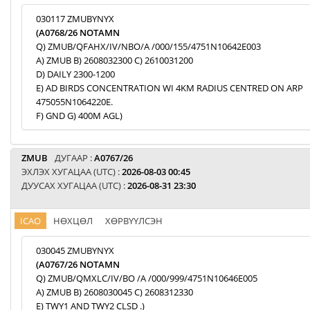
030117 ZMUBYNYX
(A0768/26 NOTAMN
Q) ZMUB/QFAHX/IV/NBO/A /000/155/4751N10642E003
A) ZMUB B) 2608032300 C) 2610031200
D) DAILY 2300-1200
E) AD BIRDS CONCENTRATION WI 4KM RADIUS CENTRED ON ARP
475055N1064220E.
F) GND G) 400M AGL)
ZMUB
ДУГААР :
A0767/26
ЭХЛЭХ ХУГАЦАА (UTC) :
2026-08-03 00:45
ДУУСАХ ХУГАЦАА (UTC) :
2026-08-31 23:30
ICAO
НӨХЦӨЛ
ХӨРВҮҮЛСЭН
030045 ZMUBYNYX
(A0767/26 NOTAMN
Q) ZMUB/QMXLC/IV/BO /A /000/999/4751N10646E005
A) ZMUB B) 2608030045 C) 2608312330
E) TWY1 AND TWY2 CLSD .)