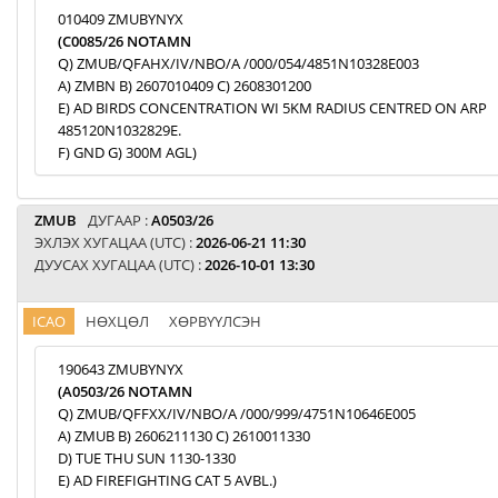
010409 ZMUBYNYX
(C0085/26 NOTAMN
Q) ZMUB/QFAHX/IV/NBO/A /000/054/4851N10328E003
A) ZMBN B) 2607010409 C) 2608301200
E) AD BIRDS CONCENTRATION WI 5KM RADIUS CENTRED ON ARP
485120N1032829E.
F) GND G) 300M AGL)
ZMUB
ДУГААР :
A0503/26
ЭХЛЭХ ХУГАЦАА (UTC) :
2026-06-21 11:30
ДУУСАХ ХУГАЦАА (UTC) :
2026-10-01 13:30
ICAO
НӨХЦӨЛ
ХӨРВҮҮЛСЭН
190643 ZMUBYNYX
(A0503/26 NOTAMN
Q) ZMUB/QFFXX/IV/NBO/A /000/999/4751N10646E005
A) ZMUB B) 2606211130 C) 2610011330
D) TUE THU SUN 1130-1330
E) AD FIREFIGHTING CAT 5 AVBL.)