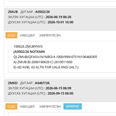
ZMUB
ДУГААР :
A0502/26
ЭХЛЭХ ХУГАЦАА (UTC) :
2026-06-19 06:26
ДУУСАХ ХУГАЦАА (UTC) :
2026-10-01 16:00
ICAO
НӨХЦӨЛ
ХӨРВҮҮЛСЭН
190626 ZMUBYNYX
(A0502/26 NOTAMN
Q) ZMUB/QFAXX/IV/NBO/A /000/999/4751N10646E005
A) ZMUB B) 2606190626 C) 2610011600
E) AD AVBL AS ALTN FOR UAL6 AND UAL7.)
ZMKD
ДУГААР :
A0467/26
ЭХЛЭХ ХУГАЦАА (UTC) :
2026-06-15 06:09
ДУУСАХ ХУГАЦАА (UTC) :
2026-09-15 06:00
ICAO
НӨХЦӨЛ
ХӨРВҮҮЛСЭН
GRAPHIC