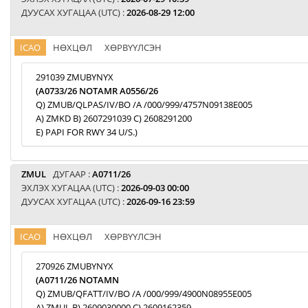
ДУУСАХ ХУГАЦАА (UTC) :
2026-08-29 12:00
ICAO
НӨХЦӨЛ
ХӨРВҮҮЛСЭН
291039 ZMUBYNYX
(A0733/26 NOTAMR A0556/26
Q) ZMUB/QLPAS/IV/BO /A /000/999/4757N09138E005
A) ZMKD B) 2607291039 C) 2608291200
E) PAPI FOR RWY 34 U/S.)
ZMUL
ДУГААР :
A0711/26
ЭХЛЭХ ХУГАЦАА (UTC) :
2026-09-03 00:00
ДУУСАХ ХУГАЦАА (UTC) :
2026-09-16 23:59
ICAO
НӨХЦӨЛ
ХӨРВҮҮЛСЭН
270926 ZMUBYNYX
(A0711/26 NOTAMN
Q) ZMUB/QFATT/IV/BO /A /000/999/4900N08955E005
A) ZMUL B) 2609030000 C) 2609162359