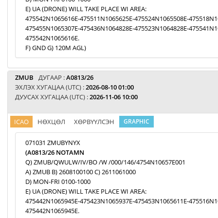
E) UA (DRONE) WILL TAKE PLACE WI AREA:
475542N1065616E-475511N1065625E-475524N1065508E-475518N1
475455N1065307E-475436N1064828E-475523N1064828E-475541N1
475542N1065616E.
F) GND G) 120M AGL)
ZMUB
ДУГААР :
A0813/26
ЭХЛЭХ ХУГАЦАА (UTC) :
2026-08-10 01:00
ДУУСАХ ХУГАЦАА (UTC) :
2026-11-06 10:00
ICAO
НӨХЦӨЛ
ХӨРВҮҮЛСЭН
GRAPHIC
071031 ZMUBYNYX
(A0813/26 NOTAMN
Q) ZMUB/QWULW/IV/BO /W /000/146/4754N10657E001
A) ZMUB B) 2608100100 C) 2611061000
D) MON-FRI 0100-1000
E) UA (DRONE) WILL TAKE PLACE WI AREA:
475442N1065945E-475423N1065937E-475453N1065611E-475516N1
475442N1065945E.