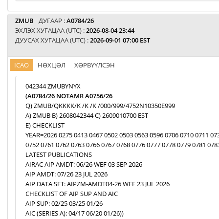
ZMUB
ДУГААР :
A0784/26
ЭХЛЭХ ХУГАЦАА (UTC) :
2026-08-04 23:44
ДУУСАХ ХУГАЦАА (UTC) :
2026-09-01 07:00 EST
ICAO
НӨХЦӨЛ
ХӨРВҮҮЛСЭН
042344 ZMUBYNYX
(A0784/26 NOTAMR A0756/26
Q) ZMUB/QKKKK/K /K /K /000/999/4752N10350E999
A) ZMUB B) 2608042344 C) 2609010700 EST
E) CHECKLIST
YEAR=2026 0275 0413 0467 0502 0503 0563 0596 0706 0710 0711 07
0752 0761 0762 0763 0766 0767 0768 0776 0777 0778 0779 0781 078
LATEST PUBLICATIONS
AIRAC AIP AMDT: 06/26 WEF 03 SEP 2026
AIP AMDT: 07/26 23 JUL 2026
AIP DATA SET: AIPZM-AMDT04-26 WEF 23 JUL 2026
CHECKLIST OF AIP SUP AND AIC
AIP SUP: 02/25 03/25 01/26
AIC (SERIES A): 04/17 06/20 01/26))