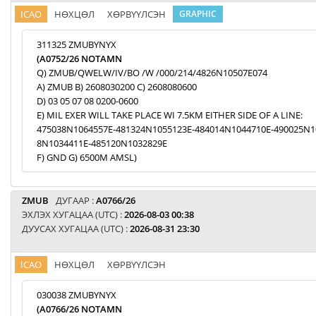
ICAO
НӨХЦӨЛ
ХӨРВҮҮЛСЭН
GRAPHIC
311325 ZMUBYNYX
(A0752/26 NOTAMN
Q) ZMUB/QWELW/IV/BO /W /000/214/4826N10507E074
A) ZMUB B) 2608030200 C) 2608080600
D) 03 05 07 08 0200-0600
E) MIL EXER WILL TAKE PLACE WI 7.5KM EITHER SIDE OF A LINE:
475038N1064557E-481324N1055123E-484014N1044710E-490025N1
8N1034411E-485120N1032829E
F) GND G) 6500M AMSL)
ZMUB
ДУГААР :
A0766/26
ЭХЛЭХ ХУГАЦАА (UTC) :
2026-08-03 00:38
ДУУСАХ ХУГАЦАА (UTC) :
2026-08-31 23:30
ICAO
НӨХЦӨЛ
ХӨРВҮҮЛСЭН
030038 ZMUBYNYX
(A0766/26 NOTAMN