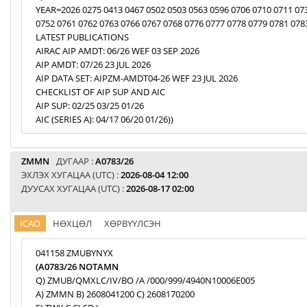
YEAR=2026 0275 0413 0467 0502 0503 0563 0596 0706 0710 0711 07
0752 0761 0762 0763 0766 0767 0768 0776 0777 0778 0779 0781 078
LATEST PUBLICATIONS
AIRAC AIP AMDT: 06/26 WEF 03 SEP 2026
AIP AMDT: 07/26 23 JUL 2026
AIP DATA SET: AIPZM-AMDT04-26 WEF 23 JUL 2026
CHECKLIST OF AIP SUP AND AIC
AIP SUP: 02/25 03/25 01/26
AIC (SERIES A): 04/17 06/20 01/26))
ZMMN
ДУГААР :
A0783/26
ЭХЛЭХ ХУГАЦАА (UTC) :
2026-08-04 12:00
ДУУСАХ ХУГАЦАА (UTC) :
2026-08-17 02:00
ICAO
НӨХЦӨЛ
ХӨРВҮҮЛСЭН
041158 ZMUBYNYX
(A0783/26 NOTAMN
Q) ZMUB/QMXLC/IV/BO /A /000/999/4940N10006E005
A) ZMMN B) 2608041200 C) 2608170200