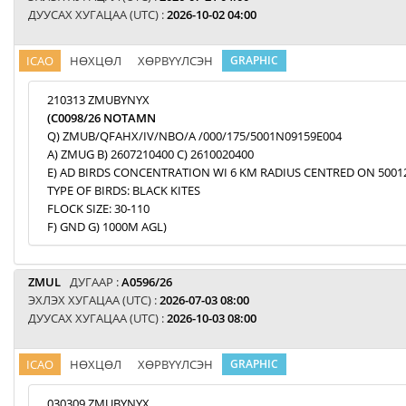
ДУУСАХ ХУГАЦАА (UTC) :
2026-10-02 04:00
ICAO
НӨХЦӨЛ
ХӨРВҮҮЛСЭН
GRAPHIC
210313 ZMUBYNYX
(C0098/26 NOTAMN
Q) ZMUB/QFAHX/IV/NBO/A /000/175/5001N09159E004
A) ZMUG B) 2607210400 C) 2610020400
E) AD BIRDS CONCENTRATION WI 6 KM RADIUS CENTRED ON 5001
TYPE OF BIRDS: BLACK KITES
FLOCK SIZE: 30-110
F) GND G) 1000M AGL)
ZMUL
ДУГААР :
A0596/26
ЭХЛЭХ ХУГАЦАА (UTC) :
2026-07-03 08:00
ДУУСАХ ХУГАЦАА (UTC) :
2026-10-03 08:00
ICAO
НӨХЦӨЛ
ХӨРВҮҮЛСЭН
GRAPHIC
030309 ZMUBYNYX