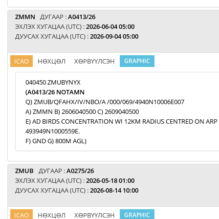
ZMMN
ДУГААР :
A0413/26
ЭХЛЭХ ХУГАЦАА (UTC) :
2026-06-04 05:00
ДУУСАХ ХУГАЦАА (UTC) :
2026-09-04 05:00
ICAO
НӨХЦӨЛ
ХӨРВҮҮЛСЭН
GRAPHIC
040450 ZMUBYNYX
(A0413/26 NOTAMN
Q) ZMUB/QFAHX/IV/NBO/A /000/069/4940N10006E007
A) ZMMN B) 2606040500 C) 2609040500
E) AD BIRDS CONCENTRATION WI 12KM RADIUS CENTRED ON ARP
493949N1000559E.
F) GND G) 800M AGL)
ZMUB
ДУГААР :
A0275/26
ЭХЛЭХ ХУГАЦАА (UTC) :
2026-05-18 01:00
ДУУСАХ ХУГАЦАА (UTC) :
2026-08-14 10:00
ICAO
НӨХЦӨЛ
ХӨРВҮҮЛСЭН
GRAPHIC