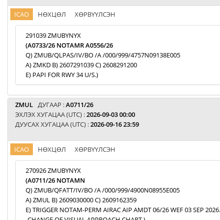
ICAO
НӨХЦӨЛ
ХӨРВҮҮЛСЭН
291039 ZMUBYNYX
(A0733/26 NOTAMR A0556/26
Q) ZMUB/QLPAS/IV/BO /A /000/999/4757N09138E005
A) ZMKD B) 2607291039 C) 2608291200
E) PAPI FOR RWY 34 U/S.)
ZMUL
ДУГААР :
A0711/26
ЭХЛЭХ ХУГАЦАА (UTC) :
2026-09-03 00:00
ДУУСАХ ХУГАЦАА (UTC) :
2026-09-16 23:59
ICAO
НӨХЦӨЛ
ХӨРВҮҮЛСЭН
270926 ZMUBYNYX
(A0711/26 NOTAMN
Q) ZMUB/QFATT/IV/BO /A /000/999/4900N08955E005
A) ZMUL B) 2609030000 C) 2609162359
E) TRIGGER NOTAM-PERM AIRAC AIP AMDT 06/26 WEF 03 SEP 2026
-CHANGE OF VISUAL APPROACH CHART.)