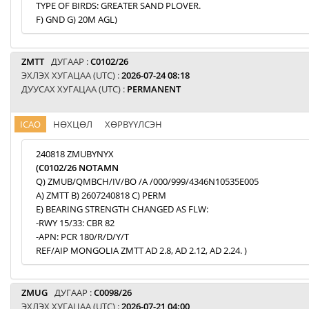
TYPE OF BIRDS: GREATER SAND PLOVER.
F) GND G) 20M AGL)
ZMTT
ДУГААР :
C0102/26
ЭХЛЭХ ХУГАЦАА (UTC) :
2026-07-24 08:18
ДУУСАХ ХУГАЦАА (UTC) :
PERMANENT
ICAO
НӨХЦӨЛ
ХӨРВҮҮЛСЭН
240818 ZMUBYNYX
(C0102/26 NOTAMN
Q) ZMUB/QMBCH/IV/BO /A /000/999/4346N10535E005
A) ZMTT B) 2607240818 C) PERM
E) BEARING STRENGTH CHANGED AS FLW:
-RWY 15/33: CBR 82
-APN: PCR 180/R/D/Y/T
REF/AIP MONGOLIA ZMTT AD 2.8, AD 2.12, AD 2.24. )
ZMUG
ДУГААР :
C0098/26
ЭХЛЭХ ХУГАЦАА (UTC) :
2026-07-21 04:00