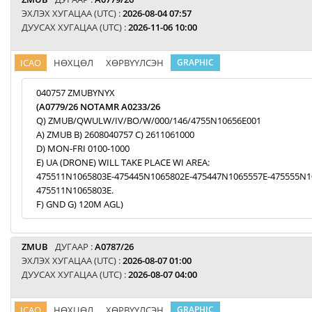
ЭХЛЭХ ХУГАЦАА (UTC) :
2026-08-04 07:57
ДУУСАХ ХУГАЦАА (UTC) :
2026-11-06 10:00
ICAO
НӨХЦӨЛ
ХӨРВҮҮЛСЭН
GRAPHIC
040757 ZMUBYNYX
(A0779/26 NOTAMR A0233/26
Q) ZMUB/QWULW/IV/BO/W/000/146/4755N10656E001
A) ZMUB B) 2608040757 C) 2611061000
D) MON-FRI 0100-1000
E) UA (DRONE) WILL TAKE PLACE WI AREA:
475511N1065803E-475445N1065802E-475447N1065557E-475555N1
475511N1065803E.
F) GND G) 120M AGL)
ZMUB
ДУГААР :
A0787/26
ЭХЛЭХ ХУГАЦАА (UTC) :
2026-08-07 01:00
ДУУСАХ ХУГАЦАА (UTC) :
2026-08-07 04:00
ICAO
НӨХЦӨЛ
ХӨРВҮҮЛСЭН
GRAPHIC