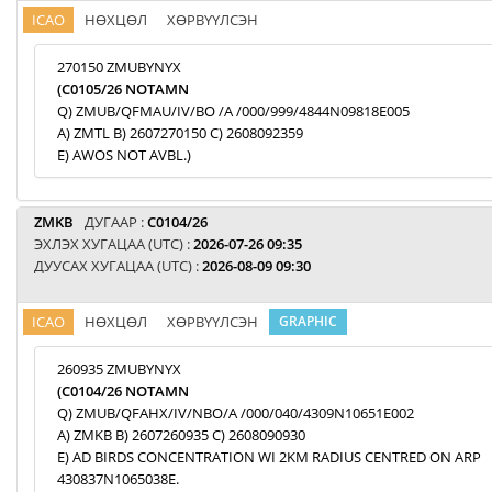
ICAO
НӨХЦӨЛ
ХӨРВҮҮЛСЭН
270150 ZMUBYNYX
(C0105/26 NOTAMN
Q) ZMUB/QFMAU/IV/BO /A /000/999/4844N09818E005
A) ZMTL B) 2607270150 C) 2608092359
E) AWOS NOT AVBL.)
ZMKB
ДУГААР :
C0104/26
ЭХЛЭХ ХУГАЦАА (UTC) :
2026-07-26 09:35
ДУУСАХ ХУГАЦАА (UTC) :
2026-08-09 09:30
ICAO
НӨХЦӨЛ
ХӨРВҮҮЛСЭН
GRAPHIC
260935 ZMUBYNYX
(C0104/26 NOTAMN
Q) ZMUB/QFAHX/IV/NBO/A /000/040/4309N10651E002
A) ZMKB B) 2607260935 C) 2608090930
E) AD BIRDS CONCENTRATION WI 2KM RADIUS CENTRED ON ARP
430837N1065038E.