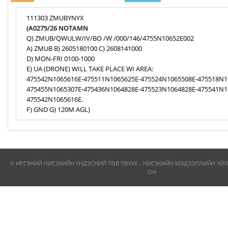
111303 ZMUBYNYX
(A0275/26 NOTAMN
Q) ZMUB/QWULW/IV/BO /W /000/146/4755N10652E002
A) ZMUB B) 2605180100 C) 2608141000
D) MON-FRI 0100-1000
E) UA (DRONE) WILL TAKE PLACE WI AREA:
475542N1065616E-475511N1065625E-475524N1065508E-475518N1
475455N1065307E-475436N1064828E-475523N1064828E-475541N1
475542N1065616E.
F) GND G) 120M AGL)
© ИРГЭНИЙ НИСЭХИЙН ҮНДЭСНИЙ ТӨВ ТӨХХК - НИСЭХИЙН МЭДЭЭЛЛИЙН ҮЙЛ
ОН