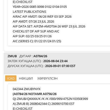
E) CHECKLIST
YEAR=2026 0085 0098 0102 0104 0105
LATEST PUBLICATIONS
AIRAC AIP AMDT: 06/26 WEF 03 SEP 2026
AIP AMDT: 07/26 23 JUL 2026
AIP DATA SET: AIPZM-AMDT04-26 WEF 23 JUL 2026
CHECKLIST OF AIP SUP AND AIC
AIP SUP: 02/25 03/25 01/26
AIC (SERIES C): 01/22 01/24 01/25)
ZMUB
ДУГААР :
A0784/26
ЭХЛЭХ ХУГАЦАА (UTC) :
2026-08-04 23:44
ДУУСАХ ХУГАЦАА (UTC) :
2026-09-01 07:00 EST
ICAO
НӨХЦӨЛ
ХӨРВҮҮЛСЭН
042344 ZMUBYNYX
(A0784/26 NOTAMR A0756/26
Q) ZMUB/QKKKK/K /K /K /000/999/4752N10350E999
A) ZMUB B) 2608042344 C) 2609010700 EST
E) CHECKLIST