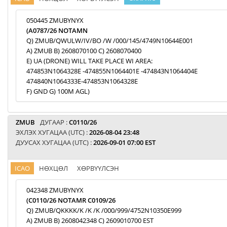
050445 ZMUBYNYX
(A0787/26 NOTAMN
Q) ZMUB/QWULW/IV/BO /W /000/145/4749N10644E001
A) ZMUB B) 2608070100 C) 2608070400
E) UA (DRONE) WILL TAKE PLACE WI AREA:
474853N1064328E -474855N1064401E -474843N1064404E
474840N1064333E-474853N1064328E
F) GND G) 100M AGL)
ZMUB
ДУГААР :
C0110/26
ЭХЛЭХ ХУГАЦАА (UTC) :
2026-08-04 23:48
ДУУСАХ ХУГАЦАА (UTC) :
2026-09-01 07:00 EST
ICAO
НӨХЦӨЛ
ХӨРВҮҮЛСЭН
042348 ZMUBYNYX
(C0110/26 NOTAMR C0109/26
Q) ZMUB/QKKKK/K /K /K /000/999/4752N10350E999
A) ZMUB B) 2608042348 C) 2609010700 EST