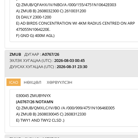
Q) ZMUB/QFAHX/IV/NBO/A /000/155/4751N10642E003
A) ZMUB B) 2608032300 C) 2610031200
D) DAILY 2300-1200
E) AD BIRDS CONCENTRATION WI 4KM RADIUS CENTRED ON ARP
475055N1064220E.
F) GND G) 400M AGL)
ZMUB
ДУГААР :
A0767/26
ЭХЛЭХ ХУГАЦАА (UTC) :
2026-08-03 00:45
ДУУСАХ ХУГАЦАА (UTC) :
2026-08-31 23:30
ICAO
НӨХЦӨЛ
ХӨРВҮҮЛСЭН
030045 ZMUBYNYX
(A0767/26 NOTAMN
Q) ZMUB/QMXLC/IV/BO /A /000/999/4751N10646E005
A) ZMUB B) 2608030045 C) 2608312330
E) TWY1 AND TWY2 CLSD .)