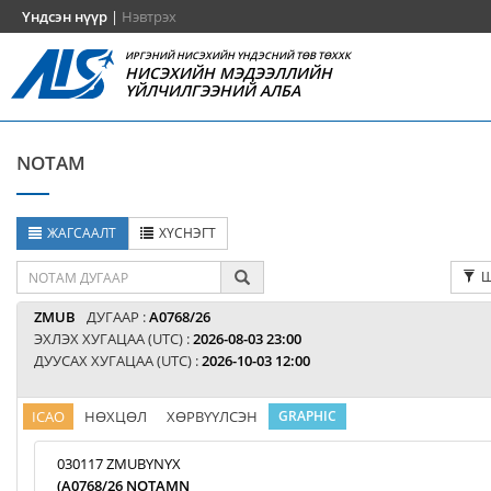
Үндсэн нүүр
|
Нэвтрэх
ИРГЭНИЙ НИСЭХИЙН ҮНДЭСНИЙ ТӨВ ТӨХХК
НИСЭХИЙН МЭДЭЭЛЛИЙН
ҮЙЛЧИЛГЭЭНИЙ АЛБА
NOTAM
ЖАГСААЛТ
ХҮСНЭГТ
Ш
ZMUB
ДУГААР :
A0768/26
ЭХЛЭХ ХУГАЦАА (UTC) :
2026-08-03 23:00
ДУУСАХ ХУГАЦАА (UTC) :
2026-10-03 12:00
ICAO
НӨХЦӨЛ
ХӨРВҮҮЛСЭН
GRAPHIC
030117 ZMUBYNYX
(A0768/26 NOTAMN