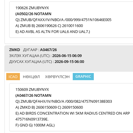
190626 ZMUBYNYX
(A0502/26 NOTAMN
Q) ZMUB/QFAXX/IV/NBO/A /000/999/4751N10646E005
A) ZMUB B) 2606190626 C) 2610011600
E) AD AVBL AS ALTN FOR UAL6 AND UAL7.)
ZMKD
ДУГААР :
A0467/26
ЭХЛЭХ ХУГАЦАА (UTC) :
2026-06-15 06:09
ДУУСАХ ХУГАЦАА (UTC) :
2026-09-15 06:00
ICAO
НӨХЦӨЛ
ХӨРВҮҮЛСЭН
GRAPHIC
150609 ZMUBYNYX
(A0467/26 NOTAMN
Q) ZMUB/QFAHX/IV/NBO/A /000/082/4757N09138E003
A) ZMKD B) 2606150609 C) 2609150600
E) AD BIRDS CONCENTRATION WI 5KM RADIUS CENTRED ON ARP
475716N0913739E.
F) GND G) 1000M AGL)