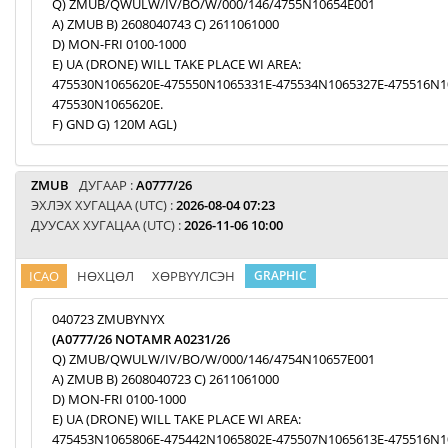
Q) ZMUB/QWULW/IV/BO/W/000/146/4755N10654E001
A) ZMUB B) 2608040743 C) 2611061000
D) MON-FRI 0100-1000
E) UA (DRONE) WILL TAKE PLACE WI AREA:
475530N1065620E-475550N1065331E-475534N1065327E-475516N1
475530N1065620E.
F) GND G) 120M AGL)
ZMUB
ДУГААР :
A0777/26
ЭХЛЭХ ХУГАЦАА (UTC) :
2026-08-04 07:23
ДУУСАХ ХУГАЦАА (UTC) :
2026-11-06 10:00
ICAO
НӨХЦӨЛ
ХӨРВҮҮЛСЭН
GRAPHIC
040723 ZMUBYNYX
(A0777/26 NOTAMR A0231/26
Q) ZMUB/QWULW/IV/BO/W/000/146/4754N10657E001
A) ZMUB B) 2608040723 C) 2611061000
D) MON-FRI 0100-1000
E) UA (DRONE) WILL TAKE PLACE WI AREA:
475453N1065806E-475442N1065802E-475507N1065613E-475516N1