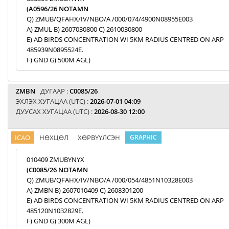
(A0596/26 NOTAMN
Q) ZMUB/QFAHX/IV/NBO/A /000/074/4900N08955E003
A) ZMUL B) 2607030800 C) 2610030800
E) AD BIRDS CONCENTRATION WI 5KM RADIUS CENTRED ON ARP
485939N0895524E.
F) GND G) 500M AGL)
ZMBN
ДУГААР :
C0085/26
ЭХЛЭХ ХУГАЦАА (UTC) :
2026-07-01 04:09
ДУУСАХ ХУГАЦАА (UTC) :
2026-08-30 12:00
ICAO
НӨХЦӨЛ
ХӨРВҮҮЛСЭН
GRAPHIC
010409 ZMUBYNYX
(C0085/26 NOTAMN
Q) ZMUB/QFAHX/IV/NBO/A /000/054/4851N10328E003
A) ZMBN B) 2607010409 C) 2608301200
E) AD BIRDS CONCENTRATION WI 5KM RADIUS CENTRED ON ARP
485120N1032829E.
F) GND G) 300M AGL)