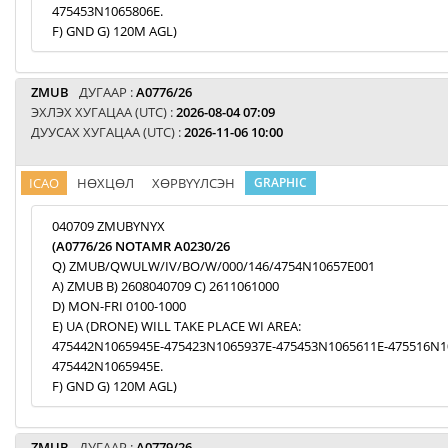
475453N1065806E.
F) GND G) 120M AGL)
ZMUB
ДУГААР :
A0776/26
ЭХЛЭХ ХУГАЦАА (UTC) :
2026-08-04 07:09
ДУУСАХ ХУГАЦАА (UTC) :
2026-11-06 10:00
ICAO
НӨХЦӨЛ
ХӨРВҮҮЛСЭН
GRAPHIC
040709 ZMUBYNYX
(A0776/26 NOTAMR A0230/26
Q) ZMUB/QWULW/IV/BO/W/000/146/4754N10657E001
A) ZMUB B) 2608040709 C) 2611061000
D) MON-FRI 0100-1000
E) UA (DRONE) WILL TAKE PLACE WI AREA:
475442N1065945E-475423N1065937E-475453N1065611E-475516N1
475442N1065945E.
F) GND G) 120M AGL)
ZMUB
ДУГААР :
A0779/26