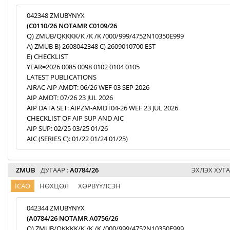
042348 ZMUBYNYX
(C0110/26 NOTAMR C0109/26
Q) ZMUB/QKKKK/K /K /K /000/999/4752N10350E999
A) ZMUB B) 2608042348 C) 2609010700 EST
E) CHECKLIST
YEAR=2026 0085 0098 0102 0104 0105
LATEST PUBLICATIONS
AIRAC AIP AMDT: 06/26 WEF 03 SEP 2026
AIP AMDT: 07/26 23 JUL 2026
AIP DATA SET: AIPZM-AMDT04-26 WEF 23 JUL 2026
CHECKLIST OF AIP SUP AND AIC
AIP SUP: 02/25 03/25 01/26
AIC (SERIES C): 01/22 01/24 01/25)
ZMUB
ДУГААР :
A0784/26
ЭХЛЭХ ХУГА
ICAO
НӨХЦӨЛ
ХӨРВҮҮЛСЭН
042344 ZMUBYNYX
(A0784/26 NOTAMR A0756/26
Q) ZMUB/QKKKK/K /K /K /000/999/4752N10350E999