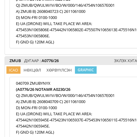
Q) ZMUB/QWULW/IV/BO/W/000/146/4754N10657E001
A) ZMUB B) 2608040723 C) 2611061000
D) MON-FRI 0100-1000
E) UA (DRONE) WILL TAKE PLACE WI AREA:
475453N1065806E-475442N1065802E-475507N1065613E-475516N1
475453N1065806E.
F) GND G) 120M AGL)
ZMUB
ДУГААР :
A0776/26
ЭХЛЭХ ХУГА
ICAO
НӨХЦӨЛ
ХӨРВҮҮЛСЭН
GRAPHIC
040709 ZMUBYNYX
(A0776/26 NOTAMR A0230/26
Q) ZMUB/QWULW/IV/BO/W/000/146/4754N10657E001
A) ZMUB B) 2608040709 C) 2611061000
D) MON-FRI 0100-1000
E) UA (DRONE) WILL TAKE PLACE WI AREA:
475442N1065945E-475423N1065937E-475453N1065611E-475516N1
475442N1065945E.
F) GND G) 120M AGL)