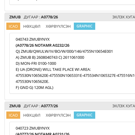
ZMUB
ДУГААР :
A0778/26
ЭХЛЭХ ХУГА
ICAO
НӨХЦӨЛ
ХӨРВҮҮЛСЭН
GRAPHIC
040743 ZMUBYNYX
(A0778/26 NOTAMR A0232/26
Q) ZMUB/QWULW/IV/BO/W/000/146/4755N10654E001
A) ZMUB B) 2608040743 C) 2611061000
D) MON-FRI 0100-1000
E) UA (DRONE) WILL TAKE PLACE WI AREA:
475530N1065620E-475550N1065331E-475534N1065327E-475516N1
475530N1065620E.
F) GND G) 120M AGL)
ZMUB
ДУГААР :
A0777/26
ЭХЛЭХ ХУГА
ICAO
НӨХЦӨЛ
ХӨРВҮҮЛСЭН
GRAPHIC
040723 ZMUBYNYX
(A0777/26 NOTAMR A0231/26