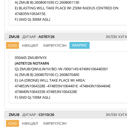
A) ZMUB B) 2608061030 C) 2608061130
E) BLASTING WILL TAKE PLACE WI 250M RADIUS CENTRED ON
474835N1063415E.
F) GND G) 300M AGL)
ZMUB
ДУГААР :
A0787/26
ЭХЛЭХ ХУГА
ICAO
НӨХЦӨЛ
ХӨРВҮҮЛСЭН
GRAPHIC
050445 ZMUBYNYX
(A0787/26 NOTAMN
Q) ZMUB/QWULW/IV/BO /W /000/145/4749N10644E001
A) ZMUB B) 2608070100 C) 2608070400
E) UA (DRONE) WILL TAKE PLACE WI AREA:
474853N1064328E -474855N1064401E -474843N1064404E
474840N1064333E-474853N1064328E
F) GND G) 100M AGL)
ZMUB
ДУГААР :
C0110/26
ЭХЛЭХ ХУГА
ICAO
НӨХЦӨЛ
ХӨРВҮҮЛСЭН