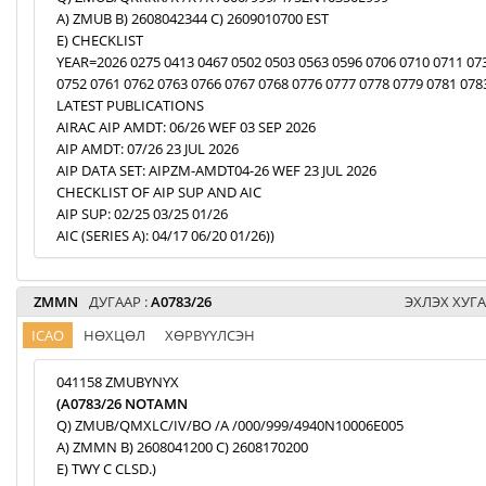
A) ZMUB B) 2608042344 C) 2609010700 EST
E) CHECKLIST
YEAR=2026 0275 0413 0467 0502 0503 0563 0596 0706 0710 0711 07
0752 0761 0762 0763 0766 0767 0768 0776 0777 0778 0779 0781 078
LATEST PUBLICATIONS
AIRAC AIP AMDT: 06/26 WEF 03 SEP 2026
AIP AMDT: 07/26 23 JUL 2026
AIP DATA SET: AIPZM-AMDT04-26 WEF 23 JUL 2026
CHECKLIST OF AIP SUP AND AIC
AIP SUP: 02/25 03/25 01/26
AIC (SERIES A): 04/17 06/20 01/26))
ZMMN
ДУГААР :
A0783/26
ЭХЛЭХ ХУГА
ICAO
НӨХЦӨЛ
ХӨРВҮҮЛСЭН
041158 ZMUBYNYX
(A0783/26 NOTAMN
Q) ZMUB/QMXLC/IV/BO /A /000/999/4940N10006E005
A) ZMMN B) 2608041200 C) 2608170200
E) TWY C CLSD.)