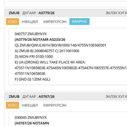
ZMUB
ДУГААР :
A0779/26
ЭХЛЭХ ХУГА
ICAO
НӨХЦӨЛ
ХӨРВҮҮЛСЭН
GRAPHIC
040757 ZMUBYNYX
(A0779/26 NOTAMR A0233/26
Q) ZMUB/QWULW/IV/BO/W/000/146/4755N10656E001
A) ZMUB B) 2608040757 C) 2611061000
D) MON-FRI 0100-1000
E) UA (DRONE) WILL TAKE PLACE WI AREA:
475511N1065803E-475445N1065802E-475447N1065557E-475555N1
475511N1065803E.
F) GND G) 120M AGL)
ZMUB
ДУГААР :
A0767/26
ЭХЛЭХ ХУГА
ICAO
НӨХЦӨЛ
ХӨРВҮҮЛСЭН
030045 ZMUBYNYX
(A0767/26 NOTAMN