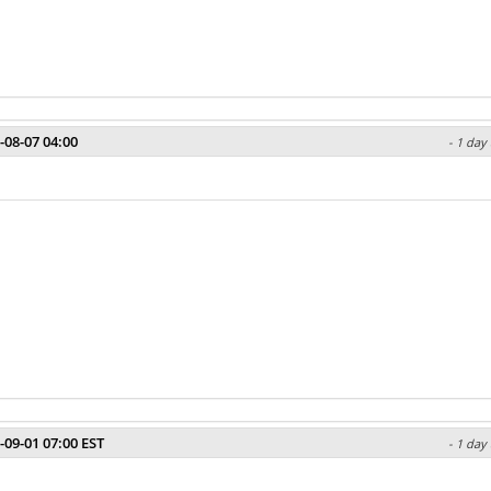
-08-07 04:00
- 1 day
-09-01 07:00 EST
- 1 day