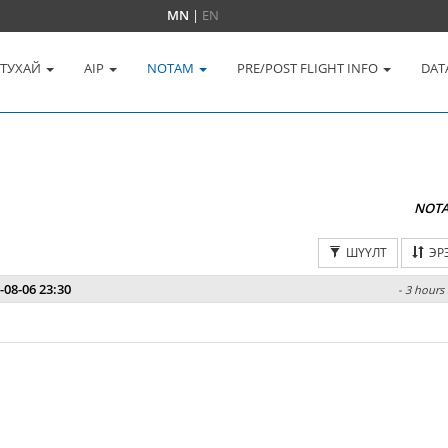
MN
|
EN
 ТУХАЙ
AIP
NOTAM
PRE/POST FLIGHT INFO
DAT
NOT
ШҮҮЛТ
ЭР
-08-06 23:30
- 3 hours 