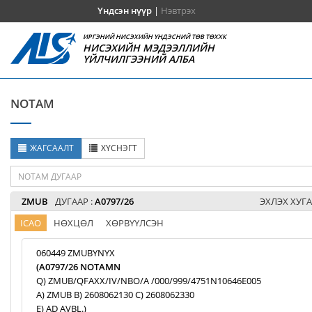
Үндсэн нүүр
|
Нэвтрэх
ИРГЭНИЙ НИСЭХИЙН ҮНДЭСНИЙ ТӨВ ТӨХХК
НИСЭХИЙН МЭДЭЭЛЛИЙН
ҮЙЛЧИЛГЭЭНИЙ АЛБА
NOTAM
ЖАГСААЛТ
ХҮСНЭГТ
ZMUB
ДУГААР :
A0797/26
ЭХЛЭХ ХУГА
ICAO
НӨХЦӨЛ
ХӨРВҮҮЛСЭН
060449 ZMUBYNYX
(A0797/26 NOTAMN
Q) ZMUB/QFAXX/IV/NBO/A /000/999/4751N10646E005
A) ZMUB B) 2608062130 C) 2608062330
E) AD AVBL.)