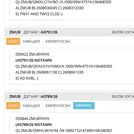
Q) ZMUB/QMXLC/IV/BO /A /000/999/4751N10646E005
A) ZMUB B) 2608030045 C) 2608312330
E) TWY1 AND TWY2 CLSD .)
ZMUB
ДУГААР :
A0791/26
ЭХЛЭХ ХУГА
ICAO
НӨХЦӨЛ
ХӨРВҮҮЛСЭН
050922 ZMUBYNYX
(A0791/26 NOTAMN
Q) ZMUB/QFAXX/IV/NBO/A /000/999/4751N10646E005
A) ZMUB B) 2608061130 C) 2608061330
E) AD AVBL. )
ZMUB
ДУГААР :
A0789/26
ЭХЛЭХ ХУГА
ICAO
НӨХЦӨЛ
ХӨРВҮҮЛСЭН
GRAPHIC
050844 ZMUBYNYX
(A0789/26 NOTAMN
Q) ZMUB/QWHLW/IV/M /W /000/152/4749N10634E001