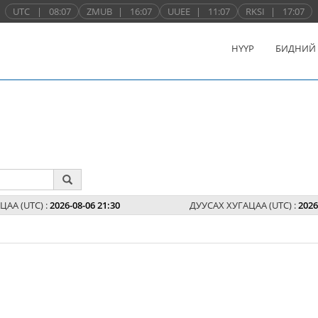
UTC
|
08:07
ZMUB
|
16:07
UUEE
|
11:07
RKSI
|
17:07
НҮҮР
БИДНИЙ
ЦАА (UTC) :
2026-08-06 21:30
ДУУСАХ ХУГАЦАА (UTC) :
2026