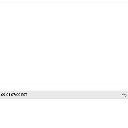
-09-01 07:00 EST
- 1 day