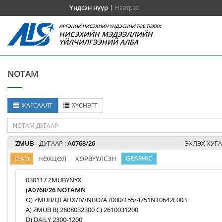
Үндсэн нүүр
|
Нэвтрэх
ИРГЭНИЙ НИСЭХИЙН ҮНДЭСНИЙ ТӨВ ТӨХХК
НИСЭХИЙН МЭДЭЭЛЛИЙН
ҮЙЛЧИЛГЭЭНИЙ АЛБА
NOTAM
ЖАГСААЛТ
ХҮСНЭГТ
ZMUB
ДУГААР :
A0768/26
ЭХЛЭХ ХУГА
ICAO
НӨХЦӨЛ
ХӨРВҮҮЛСЭН
GRAPHIC
030117 ZMUBYNYX
(A0768/26 NOTAMN
Q) ZMUB/QFAHX/IV/NBO/A /000/155/4751N10642E003
A) ZMUB B) 2608032300 C) 2610031200
D) DAILY 2300-1200