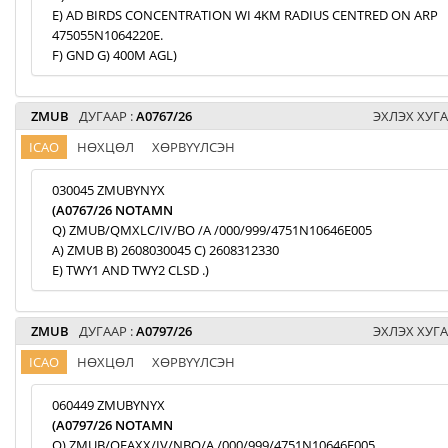
E) AD BIRDS CONCENTRATION WI 4KM RADIUS CENTRED ON ARP
475055N1064220E.
F) GND G) 400M AGL)
ZMUB
ДУГААР :
A0767/26
ЭХЛЭХ ХУГА
ICAO
НӨХЦӨЛ
ХӨРВҮҮЛСЭН
030045 ZMUBYNYX
(A0767/26 NOTAMN
Q) ZMUB/QMXLC/IV/BO /A /000/999/4751N10646E005
A) ZMUB B) 2608030045 C) 2608312330
E) TWY1 AND TWY2 CLSD .)
ZMUB
ДУГААР :
A0797/26
ЭХЛЭХ ХУГА
ICAO
НӨХЦӨЛ
ХӨРВҮҮЛСЭН
060449 ZMUBYNYX
(A0797/26 NOTAMN
Q) ZMUB/QFAXX/IV/NBO/A /000/999/4751N10646E005