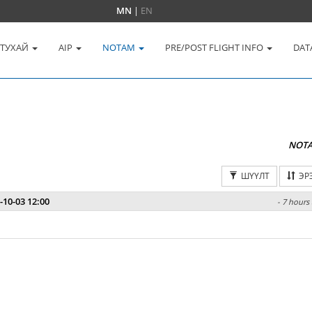
MN
|
EN
 ТУХАЙ
AIP
NOTAM
PRE/POST FLIGHT INFO
DAT
NOT
ШҮҮЛТ
ЭР
-10-03 12:00
- 7 hours 