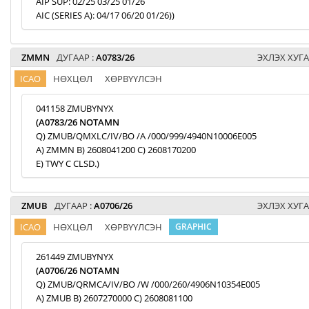
AIP SUP: 02/25 03/25 01/26
AIC (SERIES A): 04/17 06/20 01/26))
ZMMN
ДУГААР :
A0783/26
ЭХЛЭХ ХУГА
ICAO
НӨХЦӨЛ
ХӨРВҮҮЛСЭН
041158 ZMUBYNYX
(A0783/26 NOTAMN
Q) ZMUB/QMXLC/IV/BO /A /000/999/4940N10006E005
A) ZMMN B) 2608041200 C) 2608170200
E) TWY C CLSD.)
ZMUB
ДУГААР :
A0706/26
ЭХЛЭХ ХУГА
ICAO
НӨХЦӨЛ
ХӨРВҮҮЛСЭН
GRAPHIC
261449 ZMUBYNYX
(A0706/26 NOTAMN
Q) ZMUB/QRMCA/IV/BO /W /000/260/4906N10354E005
A) ZMUB B) 2607270000 C) 2608081100