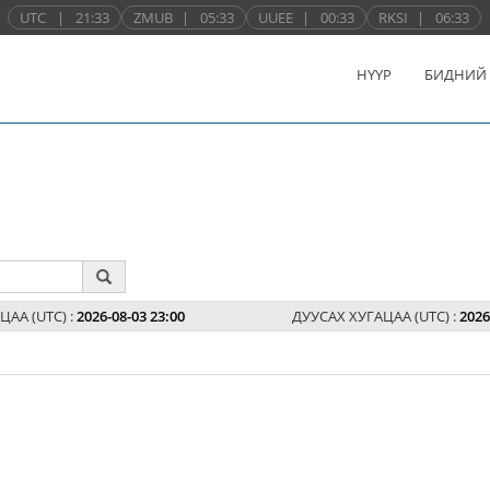
UTC
|
21:33
ZMUB
|
05:33
UUEE
|
00:33
RKSI
|
06:33
НҮҮР
БИДНИЙ
ЦАА (UTC) :
2026-08-03 23:00
ДУУСАХ ХУГАЦАА (UTC) :
2026