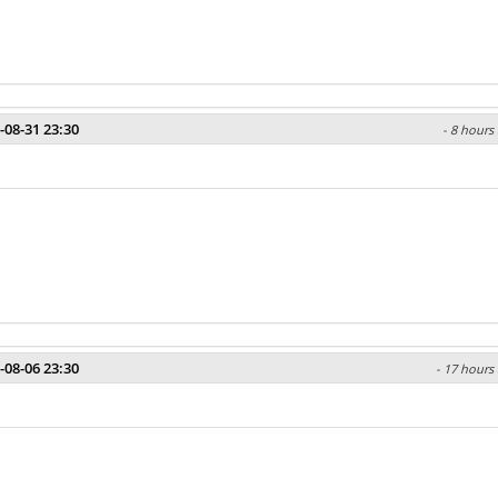
-08-31 23:30
- 8 hours 
-08-06 23:30
- 17 hours 