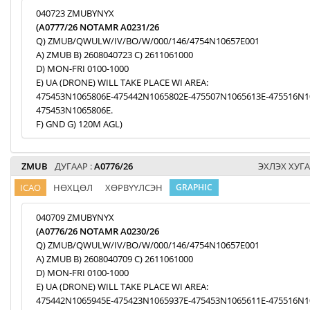
040723 ZMUBYNYX
(A0777/26 NOTAMR A0231/26
Q) ZMUB/QWULW/IV/BO/W/000/146/4754N10657E001
A) ZMUB B) 2608040723 C) 2611061000
D) MON-FRI 0100-1000
E) UA (DRONE) WILL TAKE PLACE WI AREA:
475453N1065806E-475442N1065802E-475507N1065613E-475516N1
475453N1065806E.
F) GND G) 120M AGL)
ZMUB
ДУГААР :
A0776/26
ЭХЛЭХ ХУГА
ICAO
НӨХЦӨЛ
ХӨРВҮҮЛСЭН
GRAPHIC
040709 ZMUBYNYX
(A0776/26 NOTAMR A0230/26
Q) ZMUB/QWULW/IV/BO/W/000/146/4754N10657E001
A) ZMUB B) 2608040709 C) 2611061000
D) MON-FRI 0100-1000
E) UA (DRONE) WILL TAKE PLACE WI AREA:
475442N1065945E-475423N1065937E-475453N1065611E-475516N1