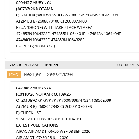
050445 ZMUBYNYX
(A0787/26 NOTAMN
Q) ZMUB/QWULW/IV/BO /W /000/145/4749N10644E001
A) ZMUB B) 2608070100 C) 2608070400
E) UA (DRONE) WILL TAKE PLACE WI AREA:
474853N1064328E -474855N1064401E -474843N1064404E
474840N1064333E-474853N1064328E
F) GND G) 100M AGL)
ZMUB
ДУГААР :
C0110/26
ЭХЛЭХ ХУГА
ICAO
НӨХЦӨЛ
ХӨРВҮҮЛСЭН
042348 ZMUBYNYX
(C0110/26 NOTAMR C0109/26
Q) ZMUB/QKKKK/K /K /K /000/999/4752N10350E999
A) ZMUB B) 2608042348 C) 2609010700 EST
E) CHECKLIST
YEAR=2026 0085 0098 0102 0104 0105
LATEST PUBLICATIONS
AIRAC AIP AMDT: 06/26 WEF 03 SEP 2026
AIP AMDT: 07/26 23 JUL 2026