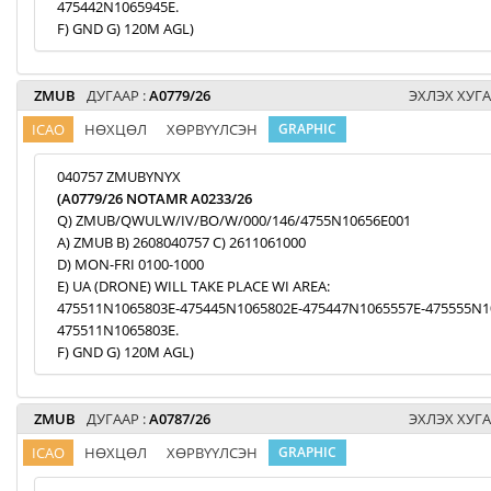
475442N1065945E.
F) GND G) 120M AGL)
ZMUB
ДУГААР :
A0779/26
ЭХЛЭХ ХУГА
ICAO
НӨХЦӨЛ
ХӨРВҮҮЛСЭН
GRAPHIC
040757 ZMUBYNYX
(A0779/26 NOTAMR A0233/26
Q) ZMUB/QWULW/IV/BO/W/000/146/4755N10656E001
A) ZMUB B) 2608040757 C) 2611061000
D) MON-FRI 0100-1000
E) UA (DRONE) WILL TAKE PLACE WI AREA:
475511N1065803E-475445N1065802E-475447N1065557E-475555N1
475511N1065803E.
F) GND G) 120M AGL)
ZMUB
ДУГААР :
A0787/26
ЭХЛЭХ ХУГА
ICAO
НӨХЦӨЛ
ХӨРВҮҮЛСЭН
GRAPHIC