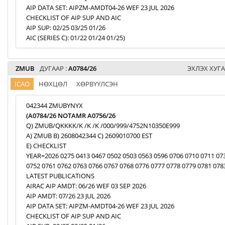
AIP DATA SET: AIPZM-AMDT04-26 WEF 23 JUL 2026
CHECKLIST OF AIP SUP AND AIC
AIP SUP: 02/25 03/25 01/26
AIC (SERIES C): 01/22 01/24 01/25)
ZMUB
ДУГААР :
A0784/26
ЭХЛЭХ ХУГА
ICAO
НӨХЦӨЛ
ХӨРВҮҮЛСЭН
042344 ZMUBYNYX
(A0784/26 NOTAMR A0756/26
Q) ZMUB/QKKKK/K /K /K /000/999/4752N10350E999
A) ZMUB B) 2608042344 C) 2609010700 EST
E) CHECKLIST
YEAR=2026 0275 0413 0467 0502 0503 0563 0596 0706 0710 0711 07
0752 0761 0762 0763 0766 0767 0768 0776 0777 0778 0779 0781 078
LATEST PUBLICATIONS
AIRAC AIP AMDT: 06/26 WEF 03 SEP 2026
AIP AMDT: 07/26 23 JUL 2026
AIP DATA SET: AIPZM-AMDT04-26 WEF 23 JUL 2026
CHECKLIST OF AIP SUP AND AIC