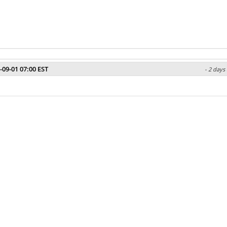
-09-01 07:00 EST
- 2 days