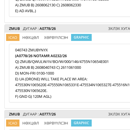
A) ZMUB B) 2608062130 C) 2608062330
E) AD AVBL.)
ZMUB
ДУГААР :
A0778/26
ЭХЛЭХ ХУГА
ICAO
НӨХЦӨЛ
ХӨРВҮҮЛСЭН
GRAPHIC
040743 ZMUBYNYX
(A0778/26 NOTAMR A0232/26
Q) ZMUB/QWULW/IV/BO/W/000/146/4755N10654E001
A) ZMUB B) 2608040743 C) 2611061000
D) MON-FRI 0100-1000
E) UA (DRONE) WILL TAKE PLACE WI AREA:
475530N1065620E-475550N1065331E-475534N1065327E-475516N1
475530N1065620E.
F) GND G) 120M AGL)
ZMUB
ДУГААР :
A0777/26
ЭХЛЭХ ХУГА
ICAO
НӨХЦӨЛ
ХӨРВҮҮЛСЭН
GRAPHIC