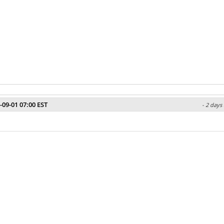
-09-01 07:00 EST
- 2 days