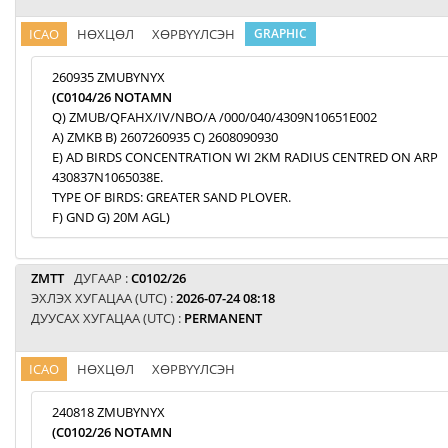
ICAO
НӨХЦӨЛ
ХӨРВҮҮЛСЭН
GRAPHIC
260935 ZMUBYNYX
(C0104/26 NOTAMN
Q) ZMUB/QFAHX/IV/NBO/A /000/040/4309N10651E002
A) ZMKB B) 2607260935 C) 2608090930
E) AD BIRDS CONCENTRATION WI 2KM RADIUS CENTRED ON ARP
430837N1065038E.
TYPE OF BIRDS: GREATER SAND PLOVER.
F) GND G) 20M AGL)
ZMTT
ДУГААР :
C0102/26
ЭХЛЭХ ХУГАЦАА (UTC) :
2026-07-24 08:18
ДУУСАХ ХУГАЦАА (UTC) :
PERMANENT
ICAO
НӨХЦӨЛ
ХӨРВҮҮЛСЭН
240818 ZMUBYNYX
(C0102/26 NOTAMN