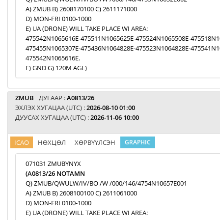
A) ZMUB B) 2608170100 C) 2611171000
D) MON-FRI 0100-1000
E) UA (DRONE) WILL TAKE PLACE WI AREA:
475542N1065616E-475511N1065625E-475524N1065508E-475518N1
475455N1065307E-475436N1064828E-475523N1064828E-475541N1
475542N1065616E.
F) GND G) 120M AGL)
ZMUB
ДУГААР :
A0813/26
ЭХЛЭХ ХУГАЦАА (UTC) :
2026-08-10 01:00
ДУУСАХ ХУГАЦАА (UTC) :
2026-11-06 10:00
ICAO
НӨХЦӨЛ
ХӨРВҮҮЛСЭН
GRAPHIC
071031 ZMUBYNYX
(A0813/26 NOTAMN
Q) ZMUB/QWULW/IV/BO /W /000/146/4754N10657E001
A) ZMUB B) 2608100100 C) 2611061000
D) MON-FRI 0100-1000
E) UA (DRONE) WILL TAKE PLACE WI AREA: