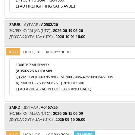
D) TUE THU SUN 1130-1330
E) AD FIREFIGHTING CAT 5 AVBL.)
ZMUB
ДУГААР :
A0502/26
ЭХЛЭХ ХУГАЦАА (UTC) :
2026-06-19 06:26
ДУУСАХ ХУГАЦАА (UTC) :
2026-10-01 16:00
ICAO
НӨХЦӨЛ
ХӨРВҮҮЛСЭН
190626 ZMUBYNYX
(A0502/26 NOTAMN
Q) ZMUB/QFAXX/IV/NBO/A /000/999/4751N10646E005
A) ZMUB B) 2606190626 C) 2610011600
E) AD AVBL AS ALTN FOR UAL6 AND UAL7.)
ZMKD
ДУГААР :
A0467/26
ЭХЛЭХ ХУГАЦАА (UTC) :
2026-06-15 06:09
ДУУСАХ ХУГАЦАА (UTC) :
2026-09-15 06:00
ICAO
НӨХЦӨЛ
ХӨРВҮҮЛСЭН
GRAPHIC