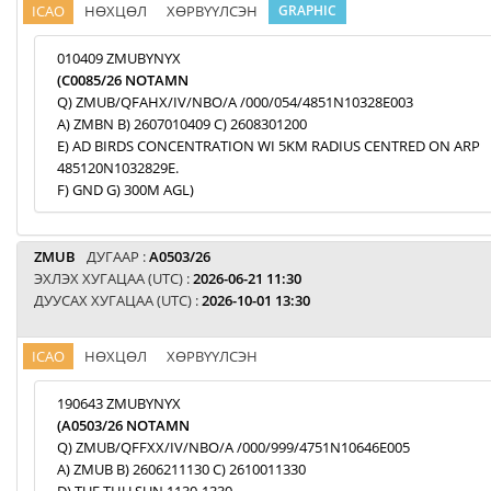
ICAO
НӨХЦӨЛ
ХӨРВҮҮЛСЭН
GRAPHIC
010409 ZMUBYNYX
(C0085/26 NOTAMN
Q) ZMUB/QFAHX/IV/NBO/A /000/054/4851N10328E003
A) ZMBN B) 2607010409 C) 2608301200
E) AD BIRDS CONCENTRATION WI 5KM RADIUS CENTRED ON ARP
485120N1032829E.
F) GND G) 300M AGL)
ZMUB
ДУГААР :
A0503/26
ЭХЛЭХ ХУГАЦАА (UTC) :
2026-06-21 11:30
ДУУСАХ ХУГАЦАА (UTC) :
2026-10-01 13:30
ICAO
НӨХЦӨЛ
ХӨРВҮҮЛСЭН
190643 ZMUBYNYX
(A0503/26 NOTAMN
Q) ZMUB/QFFXX/IV/NBO/A /000/999/4751N10646E005
A) ZMUB B) 2606211130 C) 2610011330