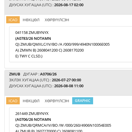
ДУУСАХ ХУГАЦАА (UTC) :
2026-08-17 02:00
ICAO
НӨХЦӨЛ
ХӨРВҮҮЛСЭН
041158 ZMUBYNYX
(A0783/26 NOTAMN
Q) ZMUB/QMXLC/IV/BO /A /000/999/4940N10006E005
A) ZMMN B) 2608041200 C) 2608170200
E) TWY C CLSD.)
ZMUB
ДУГААР :
A0706/26
ЭХЛЭХ ХУГАЦАА (UTC) :
2026-07-27 00:00
ДУУСАХ ХУГАЦАА (UTC) :
2026-08-08 11:00
ICAO
НӨХЦӨЛ
ХӨРВҮҮЛСЭН
GRAPHIC
261449 ZMUBYNYX
(A0706/26 NOTAMN
Q) ZMUB/QRMCA/IV/BO /W /000/260/4906N10354E005
A) ZMUB B) 2607270000 C) 2608081100