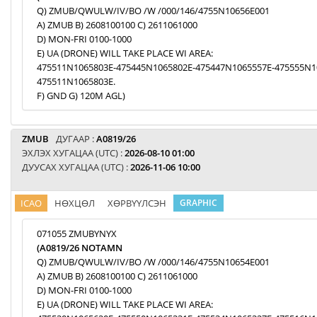
Q) ZMUB/QWULW/IV/BO /W /000/146/4755N10656E001
A) ZMUB B) 2608100100 C) 2611061000
D) MON-FRI 0100-1000
E) UA (DRONE) WILL TAKE PLACE WI AREA:
475511N1065803E-475445N1065802E-475447N1065557E-475555N1
475511N1065803E.
F) GND G) 120M AGL)
ZMUB
ДУГААР :
A0819/26
ЭХЛЭХ ХУГАЦАА (UTC) :
2026-08-10 01:00
ДУУСАХ ХУГАЦАА (UTC) :
2026-11-06 10:00
ICAO
НӨХЦӨЛ
ХӨРВҮҮЛСЭН
GRAPHIC
071055 ZMUBYNYX
(A0819/26 NOTAMN
Q) ZMUB/QWULW/IV/BO /W /000/146/4755N10654E001
A) ZMUB B) 2608100100 C) 2611061000
D) MON-FRI 0100-1000
E) UA (DRONE) WILL TAKE PLACE WI AREA: