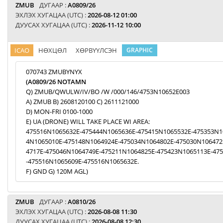
ZMUB
ДУГААР :
A0809/26
ЭХЛЭХ ХУГАЦАА (UTC) :
2026-08-12 01:00
ДУУСАХ ХУГАЦАА (UTC) :
2026-11-12 10:00
ICAO
НӨХЦӨЛ
ХӨРВҮҮЛСЭН
GRAPHIC
070743 ZMUBYNYX
(A0809/26 NOTAMN
Q) ZMUB/QWULW/IV/BO /W /000/146/4753N10652E003
A) ZMUB B) 2608120100 C) 2611121000
D) MON-FRI 0100-1000
E) UA (DRONE) WILL TAKE PLACE WI AREA:
475516N1065632E-475444N1065636E-475415N1065532E-475353N1
4N1065010E-475148N1064924E-475034N1064802E-475030N106472
4717E-475046N1064749E-475211N1064825E-475423N1065113E-47
-475516N1065609E-475516N1065632E.
F) GND G) 120M AGL)
ZMUB
ДУГААР :
A0810/26
ЭХЛЭХ ХУГАЦАА (UTC) :
2026-08-08 11:30
ДУУСАХ ХУГАЦАА (UTC) :
2026-08-08 12:30