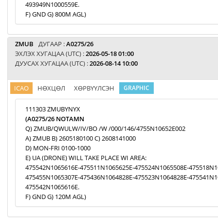
493949N1000559E.
F) GND G) 800M AGL)
ZMUB
ДУГААР :
A0275/26
ЭХЛЭХ ХУГАЦАА (UTC) :
2026-05-18 01:00
ДУУСАХ ХУГАЦАА (UTC) :
2026-08-14 10:00
ICAO
НӨХЦӨЛ
ХӨРВҮҮЛСЭН
GRAPHIC
111303 ZMUBYNYX
(A0275/26 NOTAMN
Q) ZMUB/QWULW/IV/BO /W /000/146/4755N10652E002
A) ZMUB B) 2605180100 C) 2608141000
D) MON-FRI 0100-1000
E) UA (DRONE) WILL TAKE PLACE WI AREA:
475542N1065616E-475511N1065625E-475524N1065508E-475518N1
475455N1065307E-475436N1064828E-475523N1064828E-475541N1
475542N1065616E.
F) GND G) 120M AGL)