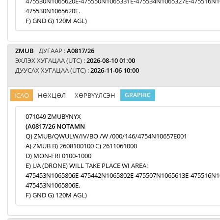
475530N1065620E-475550N1065331E-475534N1065327E-475516N1
475530N1065620E.
F) GND G) 120M AGL)
ZMUB
ДУГААР :
A0817/26
ЭХЛЭХ ХУГАЦАА (UTC) :
2026-08-10 01:00
ДУУСАХ ХУГАЦАА (UTC) :
2026-11-06 10:00
ICAO
НӨХЦӨЛ
ХӨРВҮҮЛСЭН
GRAPHIC
071049 ZMUBYNYX
(A0817/26 NOTAMN
Q) ZMUB/QWULW/IV/BO /W /000/146/4754N10657E001
A) ZMUB B) 2608100100 C) 2611061000
D) MON-FRI 0100-1000
E) UA (DRONE) WILL TAKE PLACE WI AREA:
475453N1065806E-475442N1065802E-475507N1065613E-475516N1
475453N1065806E.
F) GND G) 120M AGL)