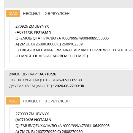
ICAO
НӨХЦӨЛ
ХӨРВҮҮЛСЭН
270926 ZMUBYNYX
(A0711/26 NOTAMN
Q) ZMUB/QFATT/IV/BO /A /000/999/4900N08955E005
A) ZMUL B) 2609030000 C) 2609162359
E) TRIGGER NOTAM-PERM AIRAC AIP AMDT 06/26 WEF 03 SEP 2026
-CHANGE OF VISUAL APPROACH CHART.)
ZMCK
ДУГААР :
A0710/26
ЭХЛЭХ ХУГАЦАА (UTC) :
2026-07-27 09:30
ДУУСАХ ХУГАЦАА (UTC) :
2026-08-27 09:30
ICAO
НӨХЦӨЛ
ХӨРВҮҮЛСЭН
270903 ZMUBYNYX
(A0710/26 NOTAMN
Q) ZMUB/QFUXX/IV/BO /A /000/999/4739N10649E005
A) ZMCK B) 2607270930 C) 2608270930