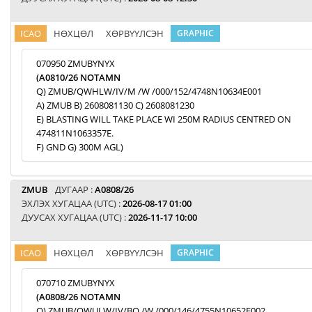
ICAO
НӨХЦӨЛ
ХӨРВҮҮЛСЭН
GRAPHIC
070950 ZMUBYNYX
(A0810/26 NOTAMN
Q) ZMUB/QWHLW/IV/M /W /000/152/4748N10634E001
A) ZMUB B) 2608081130 C) 2608081230
E) BLASTING WILL TAKE PLACE WI 250M RADIUS CENTRED ON
474811N1063357E.
F) GND G) 300M AGL)
ZMUB
ДУГААР :
A0808/26
ЭХЛЭХ ХУГАЦАА (UTC) :
2026-08-17 01:00
ДУУСАХ ХУГАЦАА (UTC) :
2026-11-17 10:00
ICAO
НӨХЦӨЛ
ХӨРВҮҮЛСЭН
GRAPHIC
070710 ZMUBYNYX
(A0808/26 NOTAMN
Q) ZMUB/QWULW/IV/BO /W /000/146/4755N10652E002