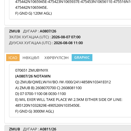
475442N1065945E-475423N1065937E-475453N1065611E-475516N1
475442N1065945E.
F) GND G) 120M AGL)
ZMUB
ДУГААР :
A0807/26
ЭХЛЭХ ХУГАЦАА (UTC) :
2026-08-07 07:00
ДУУСАХ ХУГАЦАА (UTC) :
2026-08-08 11:00
ICAO
НӨХЦӨЛ
ХӨРВҮҮЛСЭН
GRAPHIC
070651 ZMUBYNYX
(A0807/26 NOTAMN
Q) ZMUB/QWELW/IV/BO /W /000/241/4858N10341E012
A) ZMUB B) 2608070700 C) 2608081100
D) 07 0700-1100 08 0030-1100
E) MIL EXER WILL TAKE PLACE WI 2.5KM EITHER SIDE OF LINE:
485120N1032829E-490526N1035450E.
F) GND G) 3000M AGL)
ZMUB
ДУГААР :
A0811/26