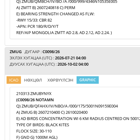
Q) ZMUB/QMBCH/IV/BO /A /000/999/4346N10535E005
A) ZMTT B) 2607240818 C) PERM
E) BEARING STRENGTH CHANGED AS FLW:
-RWY 15/33: CBR 82
-APN: PCR 180/R/D/Y/T
REF/AIP MONGOLIA ZMTT AD 2.8, AD 2.12, AD 2.24. )
ZMUG
ДУГААР :
C0098/26
ЭХЛЭХ ХУГАЦАА (UTC) :
2026-07-21 04:00
ДУУСАХ ХУГАЦАА (UTC) :
2026-10-02 04:00
ICAO
НӨХЦӨЛ
ХӨРВҮҮЛСЭН
GRAPHIC
210313 ZMUBYNYX
(C0098/26 NOTAMN
Q) ZMUB/QFAHX/IV/NBO/A /000/175/5001N09159E004
A) ZMUG B) 2607210400 C) 2610020400
E) AD BIRDS CONCENTRATION WI 6 KM RADIUS CENTRED ON 5001
TYPE OF BIRDS: BLACK KITES
FLOCK SIZE: 30-110
F) GND G) 1000M AGL)