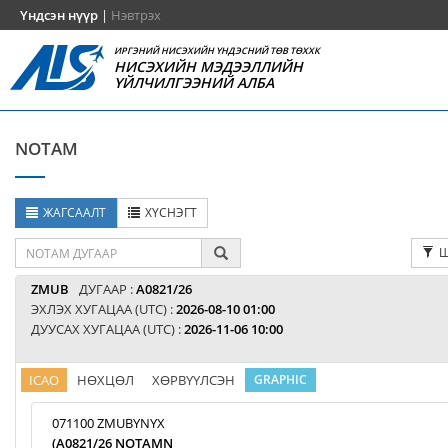
Үндсэн нүүр
|
Нэвтрэх
ИРГЭНИЙ НИСЭХИЙН ҮНДЭСНИЙ ТӨВ ТӨХХК
НИСЭХИЙН МЭДЭЭЛЛИЙН
ҮЙЛЧИЛГЭЭНИЙ АЛБА
NOTAM
ЖАГСААЛТ
ХҮСНЭГТ
Ш
ZMUB
ДУГААР :
A0821/26
ЭХЛЭХ ХУГАЦАА (UTC) :
2026-08-10 01:00
ДУУСАХ ХУГАЦАА (UTC) :
2026-11-06 10:00
ICAO
НӨХЦӨЛ
ХӨРВҮҮЛСЭН
GRAPHIC
071100 ZMUBYNYX
(A0821/26 NOTAMN