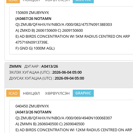
150609 ZMUBYNYX
(A0467/26 NOTAMN
Q) ZMUB/QFAHX/IV/NBO/A /000/082/4757N09138E003
A) ZMKD B) 2606150609 C) 2609150600
E) AD BIRDS CONCENTRATION WI 5KM RADIUS CENTRED ON ARP
475716N0913739E.
F) GND G) 1000M AGL)
ZMMN
ДУГААР :
A0413/26
ЭХЛЭХ ХУГАЦАА (UTC) :
2026-06-04 05:00
ДУУСАХ ХУГАЦАА (UTC) :
2026-09-04 05:00
ICAO
НӨХЦӨЛ
ХӨРВҮҮЛСЭН
GRAPHIC
040450 ZMUBYNYX
(A0413/26 NOTAMN
Q) ZMUB/QFAHX/IV/NBO/A /000/069/4940N10006E007
A) ZMMN B) 2606040500 C) 2609040500
E) AD BIRDS CONCENTRATION WI 12KM RADIUS CENTRED ON ARP