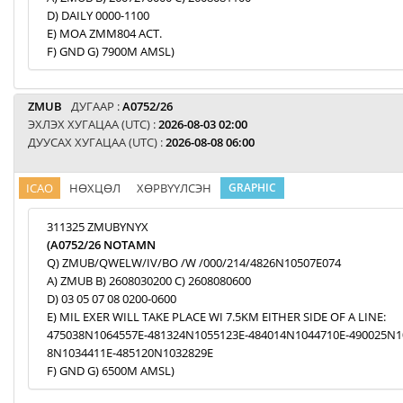
D) DAILY 0000-1100
E) MOA ZMM804 ACT.
F) GND G) 7900M AMSL)
ZMUB
ДУГААР :
A0752/26
ЭХЛЭХ ХУГАЦАА (UTC) :
2026-08-03 02:00
ДУУСАХ ХУГАЦАА (UTC) :
2026-08-08 06:00
ICAO
НӨХЦӨЛ
ХӨРВҮҮЛСЭН
GRAPHIC
311325 ZMUBYNYX
(A0752/26 NOTAMN
Q) ZMUB/QWELW/IV/BO /W /000/214/4826N10507E074
A) ZMUB B) 2608030200 C) 2608080600
D) 03 05 07 08 0200-0600
E) MIL EXER WILL TAKE PLACE WI 7.5KM EITHER SIDE OF A LINE:
475038N1064557E-481324N1055123E-484014N1044710E-490025N1
8N1034411E-485120N1032829E
F) GND G) 6500M AMSL)