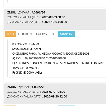
ZMUL
ДУГААР :
A0596/26
ЭХЛЭХ ХУГАЦАА (UTC) :
2026-07-03 08:00
ДУУСАХ ХУГАЦАА (UTC) :
2026-10-03 08:00
ICAO
НӨХЦӨЛ
ХӨРВҮҮЛСЭН
GRAPHIC
030309 ZMUBYNYX
(A0596/26 NOTAMN
Q) ZMUB/QFAHX/IV/NBO/A /000/074/4900N08955E003
A) ZMUL B) 2607030800 C) 2610030800
E) AD BIRDS CONCENTRATION WI 5KM RADIUS CENTRED ON ARP
485939N0895524E.
F) GND G) 500M AGL)
ZMBN
ДУГААР :
C0085/26
ЭХЛЭХ ХУГАЦАА (UTC) :
2026-07-01 04:09
ДУУСАХ ХУГАЦАА (UTC) :
2026-08-30 12:00