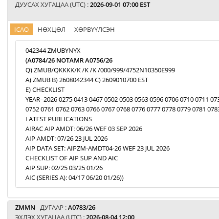
ДУУСАХ ХУГАЦАА (UTC) :
2026-09-01 07:00 EST
ICAO
НӨХЦӨЛ
ХӨРВҮҮЛСЭН
042344 ZMUBYNYX
(A0784/26 NOTAMR A0756/26
Q) ZMUB/QKKKK/K /K /K /000/999/4752N10350E999
A) ZMUB B) 2608042344 C) 2609010700 EST
E) CHECKLIST
YEAR=2026 0275 0413 0467 0502 0503 0563 0596 0706 0710 0711 07
0752 0761 0762 0763 0766 0767 0768 0776 0777 0778 0779 0781 078
LATEST PUBLICATIONS
AIRAC AIP AMDT: 06/26 WEF 03 SEP 2026
AIP AMDT: 07/26 23 JUL 2026
AIP DATA SET: AIPZM-AMDT04-26 WEF 23 JUL 2026
CHECKLIST OF AIP SUP AND AIC
AIP SUP: 02/25 03/25 01/26
AIC (SERIES A): 04/17 06/20 01/26))
ZMMN
ДУГААР :
A0783/26
ЭХЛЭХ ХУГАЦАА (UTC) :
2026-08-04 12:00