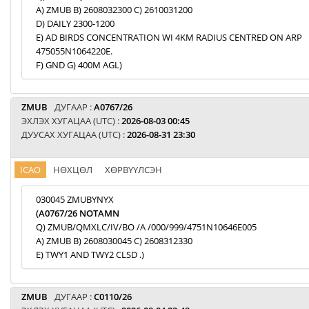
A) ZMUB B) 2608032300 C) 2610031200
D) DAILY 2300-1200
E) AD BIRDS CONCENTRATION WI 4KM RADIUS CENTRED ON ARP
475055N1064220E.
F) GND G) 400M AGL)
ZMUB
ДУГААР :
A0767/26
ЭХЛЭХ ХУГАЦАА (UTC) :
2026-08-03 00:45
ДУУСАХ ХУГАЦАА (UTC) :
2026-08-31 23:30
ICAO
НӨХЦӨЛ
ХӨРВҮҮЛСЭН
030045 ZMUBYNYX
(A0767/26 NOTAMN
Q) ZMUB/QMXLC/IV/BO /A /000/999/4751N10646E005
A) ZMUB B) 2608030045 C) 2608312330
E) TWY1 AND TWY2 CLSD .)
ZMUB
ДУГААР :
C0110/26