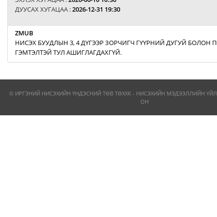
ДУУСАХ ХУГАЦАА :
2026-12-31 19:30
ZMUB
НИСЭХ БУУДЛЫН 3, 4 ДҮГЭЭР ЗОРЧИГЧ ГҮҮРНИЙ ДУГУЙ БОЛОН
ГЭМТЭЛТЭЙ ТУЛ АШИГЛАГДАХГҮЙ.
© ИРГЭНИЙ НИСЭХИЙН ҮНДЭСНИЙ ТӨВ ТӨХХК - НИСЭХИЙН МЭДЭЭЛЛИЙН ҮЙЛ
ОН