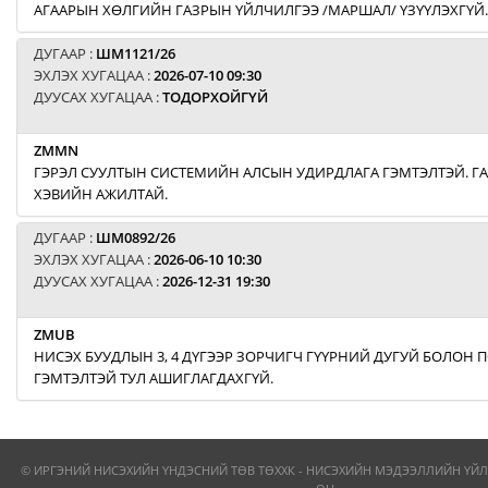
АГААРЫН ХӨЛГИЙН ГАЗРЫН ҮЙЛЧИЛГЭЭ /МАРШАЛ/ ҮЗҮҮЛЭХГҮЙ.
ДУГААР :
ШМ1121/26
ЭХЛЭХ ХУГАЦАА :
2026-07-10 09:30
ДУУСАХ ХУГАЦАА :
ТОДОРХОЙГҮЙ
ZMMN
ГЭРЭЛ СУУЛТЫН СИСТЕМИЙН АЛСЫН УДИРДЛАГА ГЭМТЭЛТЭЙ. Г
ХЭВИЙН АЖИЛТАЙ.
ДУГААР :
ШМ0892/26
ЭХЛЭХ ХУГАЦАА :
2026-06-10 10:30
ДУУСАХ ХУГАЦАА :
2026-12-31 19:30
ZMUB
НИСЭХ БУУДЛЫН 3, 4 ДҮГЭЭР ЗОРЧИГЧ ГҮҮРНИЙ ДУГУЙ БОЛОН
ГЭМТЭЛТЭЙ ТУЛ АШИГЛАГДАХГҮЙ.
© ИРГЭНИЙ НИСЭХИЙН ҮНДЭСНИЙ ТӨВ ТӨХХК - НИСЭХИЙН МЭДЭЭЛЛИЙН ҮЙЛ