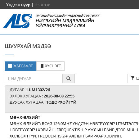
Үндсэн нүүр
|
Нэвтрэх
ИРГЭНИЙ НИСЭХИЙН ҮНДЭСНИЙ ТӨВ ТӨХХК
НИСЭХИЙН МЭДЭЭЛЛИЙН
ҮЙЛЧИЛГЭЭНИЙ АЛБА
ШУУРХАЙ МЭДЭЭ
ЖАГСААЛТ
ХҮСНЭГТ
Ш
ДУГААР :
ШМ1302/26
ЭХЛЭХ ХУГАЦАА :
2026-08-08 22:55
ДУУСАХ ХУГАЦАА :
ТОДОРХОЙГҮЙ
МӨНХ-ӨЛЗИЙТ
МӨНХ-ӨЛЗИЙТ: RCAG 126.0MHZ ҮНДСЭН НЭВТРҮҮЛЭГЧ ГЭМТЭЛТЭ
НЭВТРҮҮЛЭГЧ ХЭВИЙН. FREQUENTIS 1-Р АЖЛЫН БАЙР ДЭЭР MUL 1
ХОЛБОЛТГҮЙ. FREQUENTIS 2-Р АЖЛЫН БАЙРААР ХЭВИЙН.