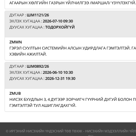
АГААРЫН ХӨЛГИЙН ГАЗРЫН ҮЙЛЧИЛГЭЭ /МАРШАЛ/ ҮЗҮҮЛЭХГҮЙ.
ДУГААР :
ШМ1121/26
ЭХЛЭХ ХУГАЦАА :
2026-07-10 09:30
ДУУСАХ ХУГАЦАА :
ТОДОРХОЙГҮЙ
ZMMN
ГЭРЭЛ СУУЛТЫН СИСТЕМИЙН АЛСЫН УДИРДЛАГА ГЭМТЭЛТЭЙ. Г
ХЭВИЙН АЖИЛТАЙ.
ДУГААР :
ШМ0892/26
ЭХЛЭХ ХУГАЦАА :
2026-06-10 10:30
ДУУСАХ ХУГАЦАА :
2026-12-31 19:30
ZMUB
НИСЭХ БУУДЛЫН 3, 4 ДҮГЭЭР ЗОРЧИГЧ ГҮҮРНИЙ ДУГУЙ БОЛОН
ГЭМТЭЛТЭЙ ТУЛ АШИГЛАГДАХГҮЙ.
© ИРГЭНИЙ НИСЭХИЙН ҮНДЭСНИЙ ТӨВ ТӨХХК - НИСЭХИЙН МЭДЭЭЛЛИЙН ҮЙЛ