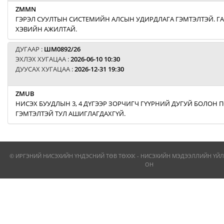
ZMMN
ГЭРЭЛ СУУЛТЫН СИСТЕМИЙН АЛСЫН УДИРДЛАГА ГЭМТЭЛТЭЙ. Г
ХЭВИЙН АЖИЛТАЙ.
ДУГААР :
ШМ0892/26
ЭХЛЭХ ХУГАЦАА :
2026-06-10 10:30
ДУУСАХ ХУГАЦАА :
2026-12-31 19:30
ZMUB
НИСЭХ БУУДЛЫН 3, 4 ДҮГЭЭР ЗОРЧИГЧ ГҮҮРНИЙ ДУГУЙ БОЛОН
ГЭМТЭЛТЭЙ ТУЛ АШИГЛАГДАХГҮЙ.
© ИРГЭНИЙ НИСЭХИЙН ҮНДЭСНИЙ ТӨВ ТӨХХК - НИСЭХИЙН МЭДЭЭЛЛИЙН ҮЙЛ
ОН