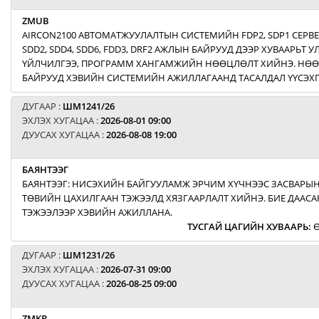
ZMUB
AIRCON2100 АВТОМАТЖУУЛАЛТЫН СИСТЕМИЙН FDP2, SDP1 СЕРВ
SDD2, SDD4, SDD6, FDD3, DRF2 АЖЛЫН БАЙРУУД ДЭЭР ХУВААРЬТ
ҮЙЛЧИЛГЭЭ, ПРОГРАММ ХАНГАМЖИЙН НӨӨЦЛӨЛТ ХИЙНЭ. НӨ
БАЙРУУД ХЭВИЙН СИСТЕМИЙН АЖИЛЛАГААНД ТАСАЛДАЛ ҮҮСЭХГ
ДУГААР :
ШМ1241/26
ЭХЛЭХ ХУГАЦАА :
2026-08-01 09:00
ДУУСАХ ХУГАЦАА :
2026-08-08 19:00
БАЯНТЭЭГ
БАЯНТЭЭГ: НИСЭХИЙН БАЙГУУЛАМЖ ЭРЧИМ ХҮЧНЭЭС ЗАСВАРЫН
ТӨВИЙН ЦАХИЛГААН ТЭЖЭЭЛД ХЯЗГААРЛАЛТ ХИЙНЭ. БИЕ ДААСА
ТЭЖЭЭЛЭЭР ХЭВИЙН АЖИЛЛАНА.
ТУСГАЙ ЦАГИЙН ХУВААРЬ
:
Ө
ДУГААР :
ШМ1231/26
ЭХЛЭХ ХУГАЦАА :
2026-07-31 09:00
ДУУСАХ ХУГАЦАА :
2026-08-25 09:00
ZMKB