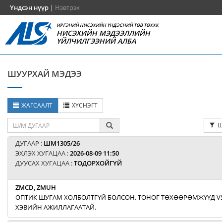
Үндсэн нүүр
|
Нэвтрэх
ИРГЭНИЙ НИСЭХИЙН ҮНДЭСНИЙ ТӨВ ТӨХХК
НИСЭХИЙН МЭДЭЭЛЛИЙН
ҮЙЛЧИЛГЭЭНИЙ АЛБА
ШУУРХАЙ МЭДЭЭ
ЖАГСААЛТ
ХҮСНЭГТ
Ш
ДУГААР :
ШМ1305/26
ЭХЛЭХ ХУГАЦАА :
2026-08-09 11:50
ДУУСАХ ХУГАЦАА :
ТОДОРХОЙГҮЙ
ZMCD, ZMUH
ОПТИК ШУГАМ ХОЛБОЛТГҮЙ БОЛСОН. ТОНОГ ТӨХӨӨРӨМЖҮҮД V
ХЭВИЙН АЖИЛЛАГААТАЙ.