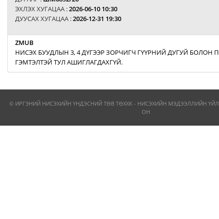
ЭХЛЭХ ХУГАЦАА :
2026-06-10 10:30
ДУУСАХ ХУГАЦАА :
2026-12-31 19:30
ZMUB
НИСЭХ БУУДЛЫН 3, 4 ДҮГЭЭР ЗОРЧИГЧ ГҮҮРНИЙ ДУГУЙ БОЛОН
ГЭМТЭЛТЭЙ ТУЛ АШИГЛАГДАХГҮЙ.
© ИРГЭНИЙ НИСЭХИЙН ҮНДЭСНИЙ ТӨВ ТӨХХК - НИСЭХИЙН МЭДЭЭЛЛИЙН ҮЙЛ
ОН