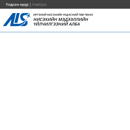
Үндсэн нүүр
|
Нэвтрэх
ИРГЭНИЙ НИСЭХИЙН ҮНДЭСНИЙ ТӨВ ТӨХХК
НИСЭХИЙН МЭДЭЭЛЛИЙН
ҮЙЛЧИЛГЭЭНИЙ АЛБА