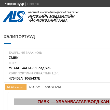
Үндсэн нүүр
|
Нэвтрэх
ИРГЭНИЙ НИСЭХИЙН ҮНДЭСНИЙ ТӨВ ТӨХХК
НИСЭХИЙН МЭДЭЭЛЛИЙН
ҮЙЛЧИЛГЭЭНИЙ АЛБА
ХЭЛИПОРТУУД
БАЙРШИЛ ЗААХ КОД:
ZMBK
НЭР:
УЛААНБААТАР
Богд хан
/
ХЭЛИПОРТИЙН ХЯНАЛТЫН ЦЭГ:
475402N 1065437E
МЭДЭЭЛЭЛ
NOTAM
SNOWTAM