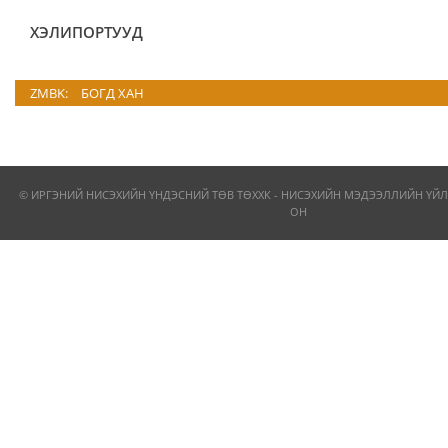
ХЭЛИПОРТУУД
ZMBK:
БОГД ХАН
© ИРГЭНИЙ НИСЭХИЙН ҮНДЭСНИЙ ТӨВ ТӨХХК - НИСЭХИЙН МЭДЭЭЛЛИЙН ҮЙЛ
ОН