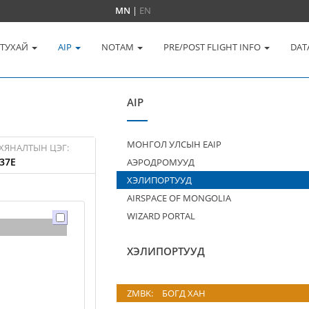
MN
|
EN
 ТУХАЙ
AIP
NOTAM
PRE/POST FLIGHT INFO
DAT
AIP
МОНГОЛ УЛСЫН EAIP
ХЯНАЛТЫН ЦЭГ:
37E
АЭРОДРОМУУД
ХЭЛИПОРТУУД
AIRSPACE OF MONGOLIA
WIZARD PORTAL
ХЭЛИПОРТУУД
ZMBK:
БОГД ХАН