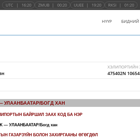
UTC
|
16:20
ZMUB
|
00:20
UUEE
|
19:20
RKSI
|
01:20
НҮҮР
БИДНИЙ
ХЭЛИПОРТИЙН 
ан
475402N 10654