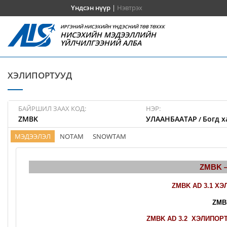
Үндсэн нүүр
|
Нэвтрэх
ИРГЭНИЙ НИСЭХИЙН ҮНДЭСНИЙ ТӨВ ТӨХХК
НИСЭХИЙН МЭДЭЭЛЛИЙН
ҮЙЛЧИЛГЭЭНИЙ АЛБА
ХЭЛИПОРТУУД
БАЙРШИЛ ЗААХ КОД:
НЭР:
ZMBK
УЛААНБААТАР
Богд х
/
МЭДЭЭЛЭЛ
NOTAM
SNOWTAM