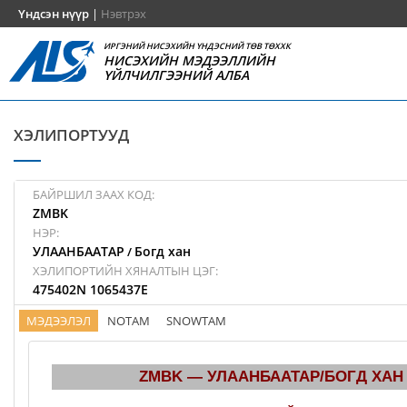
Үндсэн нүүр
|
Нэвтрэх
ИРГЭНИЙ НИСЭХИЙН ҮНДЭСНИЙ ТӨВ ТӨХХК
НИСЭХИЙН МЭДЭЭЛЛИЙН
ҮЙЛЧИЛГЭЭНИЙ АЛБА
ХЭЛИПОРТУУД
БАЙРШИЛ ЗААХ КОД:
ZMBK
НЭР:
УЛААНБААТАР
Богд хан
/
ХЭЛИПОРТИЙН ХЯНАЛТЫН ЦЭГ:
475402N 1065437E
МЭДЭЭЛЭЛ
NOTAM
SNOWTAM