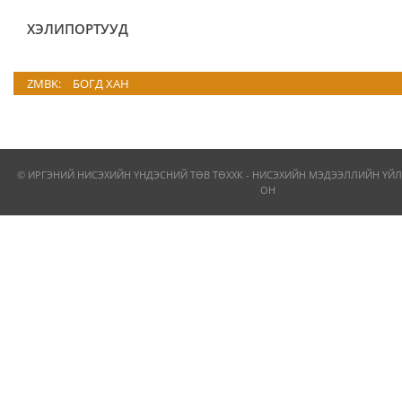
ХЭЛИПОРТУУД
ZMBK:
БОГД ХАН
© ИРГЭНИЙ НИСЭХИЙН ҮНДЭСНИЙ ТӨВ ТӨХХК - НИСЭХИЙН МЭДЭЭЛЛИЙН ҮЙЛ
ОН