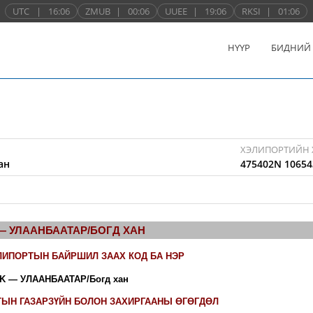
UTC
|
16:06
ZMUB
|
00:06
UUEE
|
19:06
RKSI
|
01:06
НҮҮР
БИДНИЙ
ХЭЛИПОРТИЙН 
ан
475402N 10654