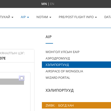
MN
|
EN
 ТУХАЙ
AIP
NOTAM
PRE/POST FLIGHT INFO
DAT
AIP
МОНГОЛ УЛСЫН EAIP
ХЯНАЛТЫН ЦЭГ:
37E
АЭРОДРОМУУД
ХЭЛИПОРТУУД
AIRSPACE OF MONGOLIA
WIZARD PORTAL
ХЭЛИПОРТУУД
ZMBK:
БОГД ХАН