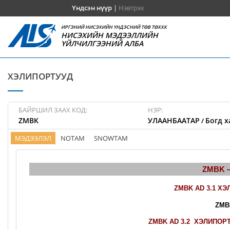
Үндсэн нүүр
|
Нэвтрэх
ИРГЭНИЙ НИСЭХИЙН ҮНДЭСНИЙ ТӨВ ТӨХХК
НИСЭХИЙН МЭДЭЭЛЛИЙН
ҮЙЛЧИЛГЭЭНИЙ АЛБА
ХЭЛИПОРТУУД
БАЙРШИЛ ЗААХ КОД:
НЭР:
ZMBK
УЛААНБААТАР
Богд х
/
МЭДЭЭЛЭЛ
NOTAM
SNOWTAM