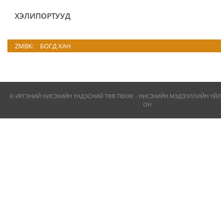
ХЭЛИПОРТУУД
ZMBK:
БОГД ХАН
© ИРГЭНИЙ НИСЭХИЙН ҮНДЭСНИЙ ТӨВ ТӨХХК - НИСЭХИЙН МЭДЭЭЛЛИЙН ҮЙЛ
ОН