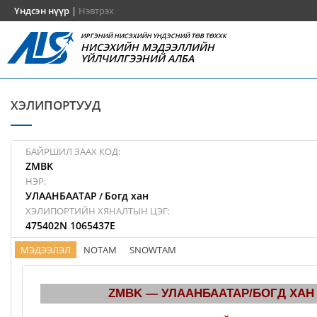
Үндсэн нүүр
|
Нэвтрэх
ИРГЭНИЙ НИСЭХИЙН ҮНДЭСНИЙ ТӨВ ТӨХХК
НИСЭХИЙН МЭДЭЭЛЛИЙН
ҮЙЛЧИЛГЭЭНИЙ АЛБА
ХЭЛИПОРТУУД
БАЙРШИЛ ЗААХ КОД:
ZMBK
НЭР:
УЛААНБААТАР
Богд хан
/
ХЭЛИПОРТИЙН ХЯНАЛТЫН ЦЭГ:
475402N 1065437E
МЭДЭЭЛЭЛ
NOTAM
SNOWTAM