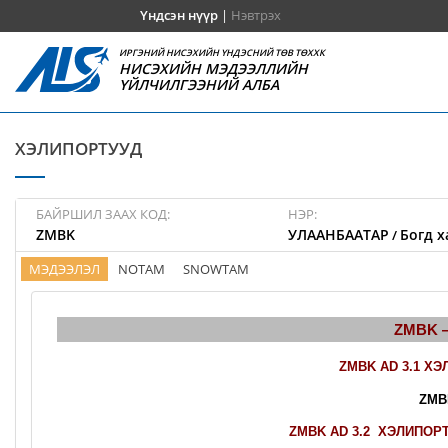
Үндсэн нүүр
|
Нэвтрэх
ИРГЭНИЙ НИСЭХИЙН ҮНДЭСНИЙ ТӨВ ТӨХХК
НИСЭХИЙН МЭДЭЭЛЛИЙН
ҮЙЛЧИЛГЭЭНИЙ АЛБА
ХЭЛИПОРТУУД
БАЙРШИЛ ЗААХ КОД:
НЭР:
ZMBK
УЛААНБААТАР
Богд х
/
МЭДЭЭЛЭЛ
NOTAM
SNOWTAM