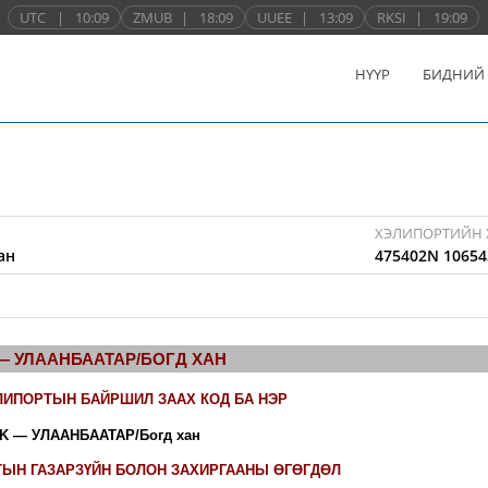
UTC
|
10:09
ZMUB
|
18:09
UUEE
|
13:09
RKSI
|
19:09
НҮҮР
БИДНИЙ
ХЭЛИПОРТИЙН 
ан
475402N 10654