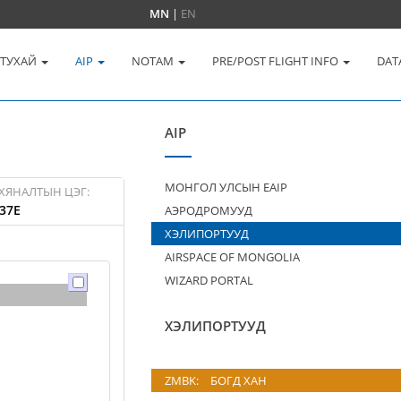
MN
|
EN
 ТУХАЙ
AIP
NOTAM
PRE/POST FLIGHT INFO
DAT
AIP
МОНГОЛ УЛСЫН EAIP
ХЯНАЛТЫН ЦЭГ:
37E
АЭРОДРОМУУД
ХЭЛИПОРТУУД
AIRSPACE OF MONGOLIA
WIZARD PORTAL
ХЭЛИПОРТУУД
ZMBK:
БОГД ХАН