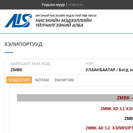
Үндсэн нүүр
|
Нэвтрэх
ИРГЭНИЙ НИСЭХИЙН ҮНДЭСНИЙ ТӨВ ТӨХХК
НИСЭХИЙН МЭДЭЭЛЛИЙН
ҮЙЛЧИЛГЭЭНИЙ АЛБА
ХЭЛИПОРТУУД
БАЙРШИЛ ЗААХ КОД:
НЭР:
ZMBK
УЛААНБААТАР
Богд х
/
МЭДЭЭЛЭЛ
NOTAM
SNOWTAM