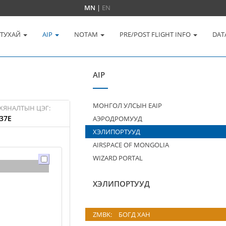
MN
|
EN
 ТУХАЙ
AIP
NOTAM
PRE/POST FLIGHT INFO
DAT
AIP
МОНГОЛ УЛСЫН EAIP
ХЯНАЛТЫН ЦЭГ:
37E
АЭРОДРОМУУД
ХЭЛИПОРТУУД
AIRSPACE OF MONGOLIA
WIZARD PORTAL
ХЭЛИПОРТУУД
ZMBK:
БОГД ХАН