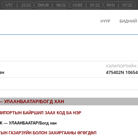
UTC
|
22:22
ZMUB
|
06:22
UUEE
|
01:22
RKSI
|
07:22
НҮҮР
БИДНИЙ
ХЭЛИПОРТИЙН 
ан
475402N 10654