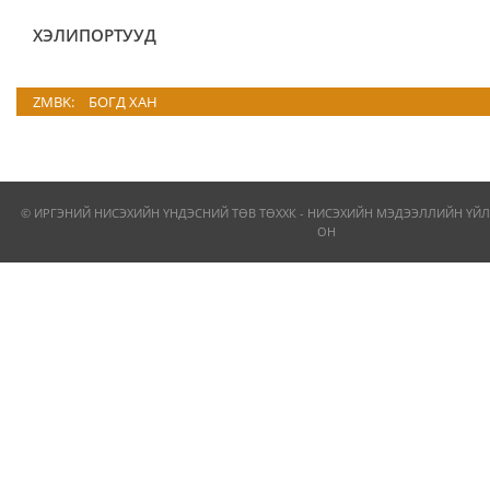
ХЭЛИПОРТУУД
ZMBK:
БОГД ХАН
© ИРГЭНИЙ НИСЭХИЙН ҮНДЭСНИЙ ТӨВ ТӨХХК - НИСЭХИЙН МЭДЭЭЛЛИЙН ҮЙЛ
ОН