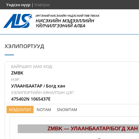
Үндсэн нүүр
|
Нэвтрэх
ИРГЭНИЙ НИСЭХИЙН ҮНДЭСНИЙ ТӨВ ТӨХХК
НИСЭХИЙН МЭДЭЭЛЛИЙН
ҮЙЛЧИЛГЭЭНИЙ АЛБА
ХЭЛИПОРТУУД
БАЙРШИЛ ЗААХ КОД:
ZMBK
НЭР:
УЛААНБААТАР
Богд хан
/
ХЭЛИПОРТИЙН ХЯНАЛТЫН ЦЭГ:
475402N 1065437E
МЭДЭЭЛЭЛ
NOTAM
SNOWTAM