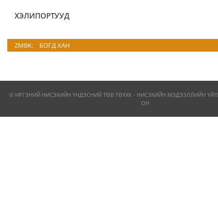
ХЭЛИПОРТУУД
ZMBK:
БОГД ХАН
© ИРГЭНИЙ НИСЭХИЙН ҮНДЭСНИЙ ТӨВ ТӨХХК - НИСЭХИЙН МЭДЭЭЛЛИЙН ҮЙЛ
ОН