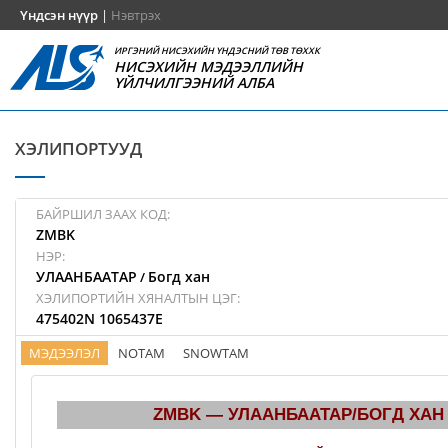
Үндсэн нүүр
|
Нэвтрэх
ИРГЭНИЙ НИСЭХИЙН ҮНДЭСНИЙ ТӨВ ТӨХХК
НИСЭХИЙН МЭДЭЭЛЛИЙН
ҮЙЛЧИЛГЭЭНИЙ АЛБА
ХЭЛИПОРТУУД
БАЙРШИЛ ЗААХ КОД:
ZMBK
НЭР:
УЛААНБААТАР
Богд хан
/
ХЭЛИПОРТИЙН ХЯНАЛТЫН ЦЭГ:
475402N 1065437E
МЭДЭЭЛЭЛ
NOTAM
SNOWTAM