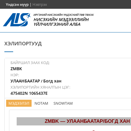
Үндсэн нүүр
|
Нэвтрэх
ИРГЭНИЙ НИСЭХИЙН ҮНДЭСНИЙ ТӨВ ТӨХХК
НИСЭХИЙН МЭДЭЭЛЛИЙН
ҮЙЛЧИЛГЭЭНИЙ АЛБА
ХЭЛИПОРТУУД
БАЙРШИЛ ЗААХ КОД:
ZMBK
НЭР:
УЛААНБААТАР
Богд хан
/
ХЭЛИПОРТИЙН ХЯНАЛТЫН ЦЭГ:
475402N 1065437E
МЭДЭЭЛЭЛ
NOTAM
SNOWTAM