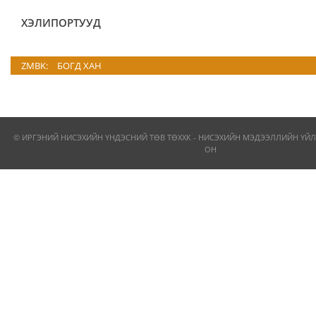
ХЭЛИПОРТУУД
ZMBK:
БОГД ХАН
© ИРГЭНИЙ НИСЭХИЙН ҮНДЭСНИЙ ТӨВ ТӨХХК - НИСЭХИЙН МЭДЭЭЛЛИЙН ҮЙЛ
ОН