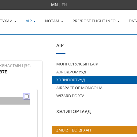
MN
|
EN
 ТУХАЙ
AIP
NOTAM
PRE/POST FLIGHT INFO
DAT
AIP
МОНГОЛ УЛСЫН EAIP
ХЯНАЛТЫН ЦЭГ:
37E
АЭРОДРОМУУД
ХЭЛИПОРТУУД
AIRSPACE OF MONGOLIA
WIZARD PORTAL
ХЭЛИПОРТУУД
ZMBK:
БОГД ХАН