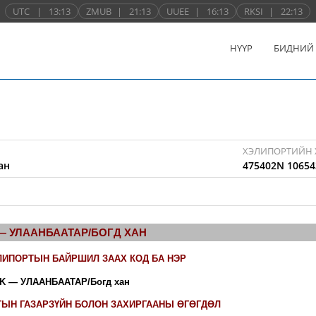
UTC
|
13:13
ZMUB
|
21:13
UUEE
|
16:13
RKSI
|
22:13
НҮҮР
БИДНИЙ
ХЭЛИПОРТИЙН 
ан
475402N 10654