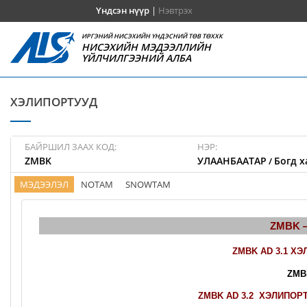
Үндсэн нүүр
|
Нэвтрэх
ИРГЭНИЙ НИСЭХИЙН ҮНДЭСНИЙ ТӨВ ТӨХХК
НИСЭХИЙН МЭДЭЭЛЛИЙН
ҮЙЛЧИЛГЭЭНИЙ АЛБА
ХЭЛИПОРТУУД
БАЙРШИЛ ЗААХ КОД:
НЭР:
ZMBK
УЛААНБААТАР
Богд х
/
МЭДЭЭЛЭЛ
NOTAM
SNOWTAM