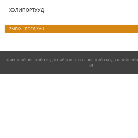
ХЭЛИПОРТУУД
ZMBK:
БОГД ХАН
© ИРГЭНИЙ НИСЭХИЙН ҮНДЭСНИЙ ТӨВ ТӨХХК - НИСЭХИЙН МЭДЭЭЛЛИЙН ҮЙЛ
ОН