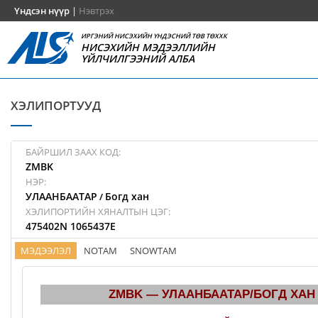
Үндсэн нүүр
|
Нэвтрэх
ИРГЭНИЙ НИСЭХИЙН ҮНДЭСНИЙ ТӨВ ТӨХХК
НИСЭХИЙН МЭДЭЭЛЛИЙН
ҮЙЛЧИЛГЭЭНИЙ АЛБА
ХЭЛИПОРТУУД
БАЙРШИЛ ЗААХ КОД:
ZMBK
НЭР:
УЛААНБААТАР
Богд хан
/
ХЭЛИПОРТИЙН ХЯНАЛТЫН ЦЭГ:
475402N 1065437E
МЭДЭЭЛЭЛ
NOTAM
SNOWTAM