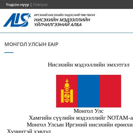
Үндсэн нүүр
|
Нэвтрэх
ИРГЭНИЙ НИСЭХИЙН ҮНДЭСНИЙ ТӨВ ТӨХХК
НИСЭХИЙН МЭДЭЭЛЛИЙН
ҮЙЛЧИЛГЭЭНИЙ АЛБА
МОНГОЛ УЛСЫН EAIP