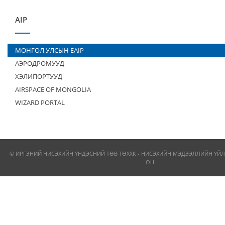
AIP
МОНГОЛ УЛСЫН EAIP
АЭРОДРОМУУД
ХЭЛИПОРТУУД
AIRSPACE OF MONGOLIA
WIZARD PORTAL
© ИРГЭНИЙ НИСЭХИЙН ҮНДЭСНИЙ ТӨВ ТӨХХК - НИСЭХИЙН МЭДЭЭЛЛИЙН ҮЙЛ
ОН