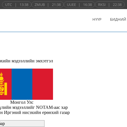
UTC
|
13:38
ZMUB
|
21:38
UUEE
|
16:38
RKSI
|
22:38
НҮҮР
БИДНИЙ