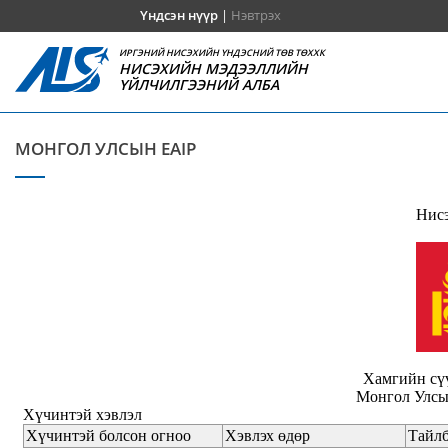
Үндсэн нүүр
|
Нэвтрэх
ИРГЭНИЙ НИСЭХИЙН ҮНДЭСНИЙ ТӨВ ТӨХХК
НИСЭХИЙН МЭДЭЭЛЛИЙН
ҮЙЛЧИЛГЭЭНИЙ АЛБА
МОНГОЛ УЛСЫН EAIP