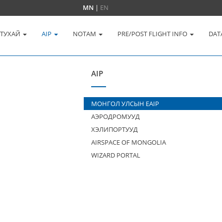
MN
|
EN
 ТУХАЙ
AIP
NOTAM
PRE/POST FLIGHT INFO
DAT
AIP
МОНГОЛ УЛСЫН EAIP
АЭРОДРОМУУД
ХЭЛИПОРТУУД
AIRSPACE OF MONGOLIA
WIZARD PORTAL