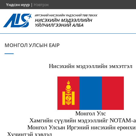
Үндсэн нүүр
|
Нэвтрэх
ИРГЭНИЙ НИСЭХИЙН ҮНДЭСНИЙ ТӨВ ТӨХХК
НИСЭХИЙН МЭДЭЭЛЛИЙН
ҮЙЛЧИЛГЭЭНИЙ АЛБА
МОНГОЛ УЛСЫН EAIP