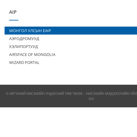
AIP
МОНГОЛ УЛСЫН EAIP
АЭРОДРОМУУД
ХЭЛИПОРТУУД
AIRSPACE OF MONGOLIA
WIZARD PORTAL
© ИРГЭНИЙ НИСЭХИЙН ҮНДЭСНИЙ ТӨВ ТӨХХК - НИСЭХИЙН МЭДЭЭЛЛИЙН ҮЙЛ
ОН