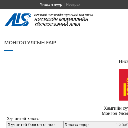
Үндсэн нүүр
|
Нэвтрэх
ИРГЭНИЙ НИСЭХИЙН ҮНДЭСНИЙ ТӨВ ТӨХХК
НИСЭХИЙН МЭДЭЭЛЛИЙН
ҮЙЛЧИЛГЭЭНИЙ АЛБА
МОНГОЛ УЛСЫН EAIP