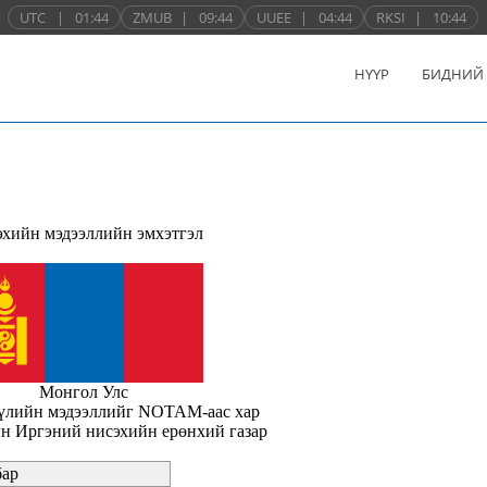
UTC
|
01:44
ZMUB
|
09:44
UUEE
|
04:44
RKSI
|
10:44
НҮҮР
БИДНИЙ