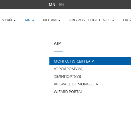
MN
|
EN
 ТУХАЙ
AIP
NOTAM
PRE/POST FLIGHT INFO
DAT
AIP
МОНГОЛ УЛСЫН EAIP
АЭРОДРОМУУД
ХЭЛИПОРТУУД
AIRSPACE OF MONGOLIA
WIZARD PORTAL