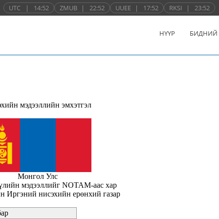
UTC
|
14:52
ZMUB
|
22:52
UUEE
|
17:52
RKSI
|
23:52
НҮҮР
БИДНИЙ