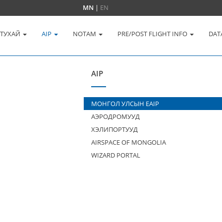
MN
|
EN
 ТУХАЙ
AIP
NOTAM
PRE/POST FLIGHT INFO
DAT
AIP
МОНГОЛ УЛСЫН EAIP
АЭРОДРОМУУД
ХЭЛИПОРТУУД
AIRSPACE OF MONGOLIA
WIZARD PORTAL