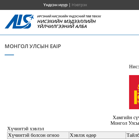
Үндсэн нүүр
|
Нэвтрэх
ИРГЭНИЙ НИСЭХИЙН ҮНДЭСНИЙ ТӨВ ТӨХХК
НИСЭХИЙН МЭДЭЭЛЛИЙН
ҮЙЛЧИЛГЭЭНИЙ АЛБА
МОНГОЛ УЛСЫН EAIP