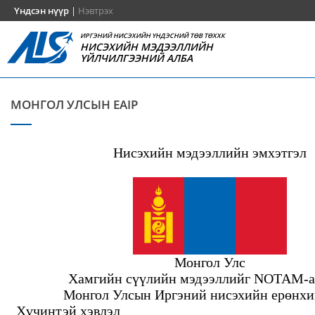
Үндсэн нүүр
|
Нэвтрэх
ИРГЭНИЙ НИСЭХИЙН ҮНДЭСНИЙ ТӨВ ТӨХХК
НИСЭХИЙН МЭДЭЭЛЛИЙН
ҮЙЛЧИЛГЭЭНИЙ АЛБА
МОНГОЛ УЛСЫН EAIP