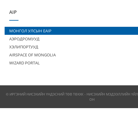
AIP
МОНГОЛ УЛСЫН EAIP
АЭРОДРОМУУД
ХЭЛИПОРТУУД
AIRSPACE OF MONGOLIA
WIZARD PORTAL
© ИРГЭНИЙ НИСЭХИЙН ҮНДЭСНИЙ ТӨВ ТӨХХК - НИСЭХИЙН МЭДЭЭЛЛИЙН ҮЙЛ
ОН