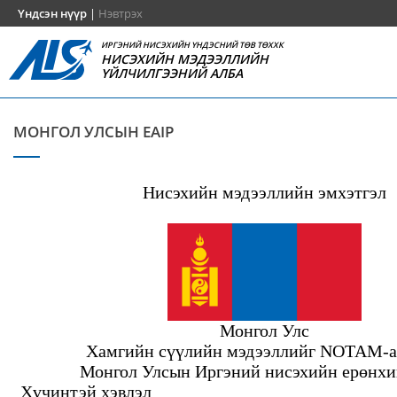
Үндсэн нүүр
|
Нэвтрэх
ИРГЭНИЙ НИСЭХИЙН ҮНДЭСНИЙ ТӨВ ТӨХХК
НИСЭХИЙН МЭДЭЭЛЛИЙН
ҮЙЛЧИЛГЭЭНИЙ АЛБА
МОНГОЛ УЛСЫН EAIP