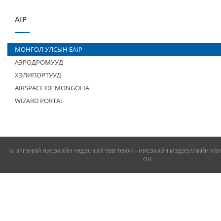
AIP
МОНГОЛ УЛСЫН EAIP
АЭРОДРОМУУД
ХЭЛИПОРТУУД
AIRSPACE OF MONGOLIA
WIZARD PORTAL
© ИРГЭНИЙ НИСЭХИЙН ҮНДЭСНИЙ ТӨВ ТӨХХК - НИСЭХИЙН МЭДЭЭЛЛИЙН ҮЙЛ
ОН