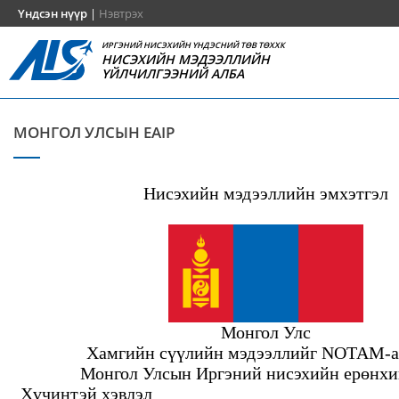
Үндсэн нүүр
|
Нэвтрэх
ИРГЭНИЙ НИСЭХИЙН ҮНДЭСНИЙ ТӨВ ТӨХХК
НИСЭХИЙН МЭДЭЭЛЛИЙН
ҮЙЛЧИЛГЭЭНИЙ АЛБА
МОНГОЛ УЛСЫН EAIP