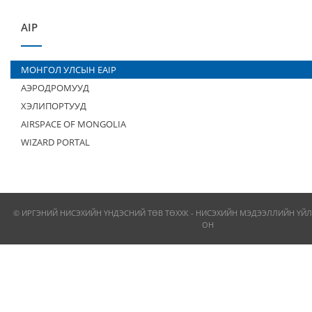
AIP
МОНГОЛ УЛСЫН EAIP
АЭРОДРОМУУД
ХЭЛИПОРТУУД
AIRSPACE OF MONGOLIA
WIZARD PORTAL
© ИРГЭНИЙ НИСЭХИЙН ҮНДЭСНИЙ ТӨВ ТӨХХК - НИСЭХИЙН МЭДЭЭЛЛИЙН ҮЙЛ
ОН