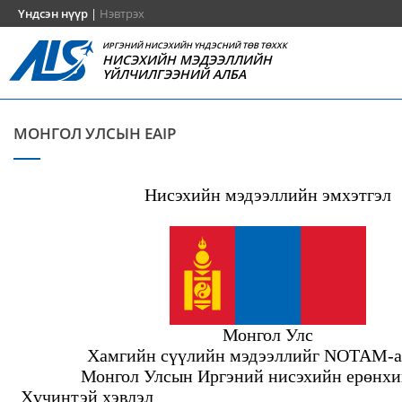
Үндсэн нүүр
|
Нэвтрэх
ИРГЭНИЙ НИСЭХИЙН ҮНДЭСНИЙ ТӨВ ТӨХХК
НИСЭХИЙН МЭДЭЭЛЛИЙН
ҮЙЛЧИЛГЭЭНИЙ АЛБА
МОНГОЛ УЛСЫН EAIP