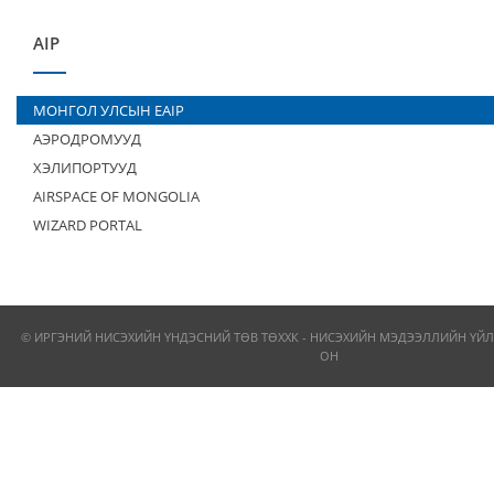
AIP
МОНГОЛ УЛСЫН EAIP
АЭРОДРОМУУД
ХЭЛИПОРТУУД
AIRSPACE OF MONGOLIA
WIZARD PORTAL
© ИРГЭНИЙ НИСЭХИЙН ҮНДЭСНИЙ ТӨВ ТӨХХК - НИСЭХИЙН МЭДЭЭЛЛИЙН ҮЙЛ
ОН