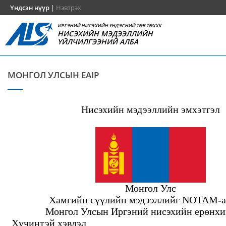
Үндсэн нүүр
|
Нэвтрэх
ИРГЭНИЙ НИСЭХИЙН ҮНДЭСНИЙ ТӨВ ТӨХХК
НИСЭХИЙН МЭДЭЭЛЛИЙН
ҮЙЛЧИЛГЭЭНИЙ АЛБА
МОНГОЛ УЛСЫН EAIP