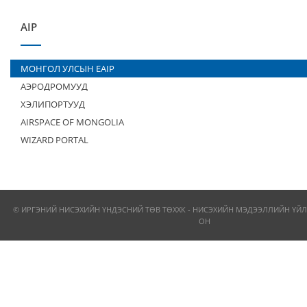
AIP
МОНГОЛ УЛСЫН EAIP
АЭРОДРОМУУД
ХЭЛИПОРТУУД
AIRSPACE OF MONGOLIA
WIZARD PORTAL
© ИРГЭНИЙ НИСЭХИЙН ҮНДЭСНИЙ ТӨВ ТӨХХК - НИСЭХИЙН МЭДЭЭЛЛИЙН ҮЙЛ
ОН