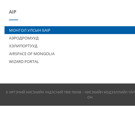
AIP
МОНГОЛ УЛСЫН EAIP
АЭРОДРОМУУД
ХЭЛИПОРТУУД
AIRSPACE OF MONGOLIA
WIZARD PORTAL
© ИРГЭНИЙ НИСЭХИЙН ҮНДЭСНИЙ ТӨВ ТӨХХК - НИСЭХИЙН МЭДЭЭЛЛИЙН ҮЙЛ
ОН