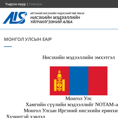
Үндсэн нүүр
|
Нэвтрэх
ИРГЭНИЙ НИСЭХИЙН ҮНДЭСНИЙ ТӨВ ТӨХХК
НИСЭХИЙН МЭДЭЭЛЛИЙН
ҮЙЛЧИЛГЭЭНИЙ АЛБА
МОНГОЛ УЛСЫН EAIP