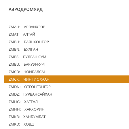
АЭРОДРОМУУД
ZMAH:
АРВАЙХЭЭР
ZMAT:
АЛТАЙ
ZMBH:
БАЯНХОНГОР
ZMBN:
БУЛГАН
ZMBS:
БУЛГАН СУМ
ZMBU:
БАРУУН-УРТ
ZMCD:
ЧОЙБАЛСАН
ZMCK:
ЧИНГИС ХААН
ZMDN:
ОТГОНТЭНГЭР
ZMDZ:
ГУРВАНСАЙХАН
ZMHG:
ХАТГАЛ
ZMHH:
ХАРХОРИН
ZMKB:
ХАНБУМБАТ
ZMKD:
ХОВД