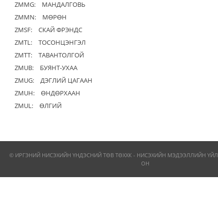
ZMMG:
МАНДАЛГОВЬ
ZMMN:
МӨРӨН
ZMSF:
СКАЙ ФРЭНДС
ZMTL:
ТОСОНЦЭНГЭЛ
ZMTT:
ТАВАНТОЛГОЙ
ZMUB:
БУЯНТ-УХАА
ZMUG:
ДЭГЛИЙ ЦАГААН
ZMUH:
ӨНДӨРХААН
ZMUL:
ӨЛГИЙ
© ИРГЭНИЙ НИСЭХИЙН ҮНДЭСНИЙ ТӨВ ТӨХХК - НИСЭХИЙН МЭДЭЭЛЛИЙН ҮЙЛ
ОН