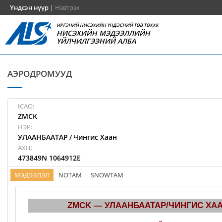
Үндсэн нүүр
|
Нэвтрэх
ИРГЭНИЙ НИСЭХИЙН ҮНДЭСНИЙ ТӨВ ТӨХХК
НИСЭХИЙН МЭДЭЭЛЛИЙН
ҮЙЛЧИЛГЭЭНИЙ АЛБА
АЭРОДРОМУУД
ICAO:
ZMCK
НЭР:
УЛААНБААТАР
Чингис Хаан
/
АХЦ:
473849N 1064912E
МЭДЭЭЛЭЛ
NOTAM
SNOWTAM