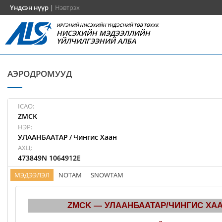
Үндсэн нүүр
|
Нэвтрэх
ИРГЭНИЙ НИСЭХИЙН ҮНДЭСНИЙ ТӨВ ТӨХХК
НИСЭХИЙН МЭДЭЭЛЛИЙН
ҮЙЛЧИЛГЭЭНИЙ АЛБА
АЭРОДРОМУУД
ICAO:
ZMCK
НЭР:
УЛААНБААТАР
Чингис Хаан
/
АХЦ:
473849N 1064912E
МЭДЭЭЛЭЛ
NOTAM
SNOWTAM