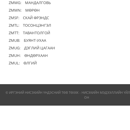
ZMMG:
МАНДАЛГОВЬ
ZMMN:
МӨРӨН
ZMSF:
СКАЙ ФРЭНДС
ZMTL:
ТОСОНЦЭНГЭЛ
ZMTT:
ТАВАНТОЛГОЙ
ZMUB:
БУЯНТ-УХАА
ZMUG:
ДЭГЛИЙ ЦАГААН
ZMUH:
ӨНДӨРХААН
ZMUL:
ӨЛГИЙ
© ИРГЭНИЙ НИСЭХИЙН ҮНДЭСНИЙ ТӨВ ТӨХХК - НИСЭХИЙН МЭДЭЭЛЛИЙН ҮЙЛ
ОН