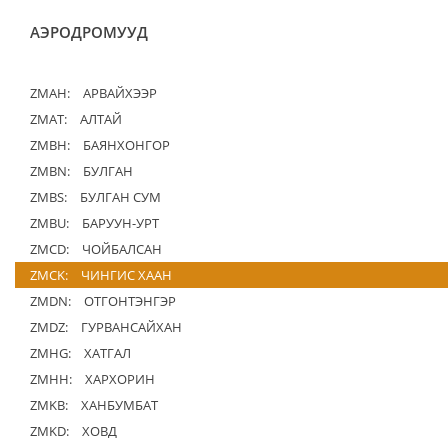
АЭРОДРОМУУД
ZMAH:
АРВАЙХЭЭР
ZMAT:
АЛТАЙ
ZMBH:
БАЯНХОНГОР
ZMBN:
БУЛГАН
ZMBS:
БУЛГАН СУМ
ZMBU:
БАРУУН-УРТ
ZMCD:
ЧОЙБАЛСАН
ZMCK:
ЧИНГИС ХААН
ZMDN:
ОТГОНТЭНГЭР
ZMDZ:
ГУРВАНСАЙХАН
ZMHG:
ХАТГАЛ
ZMHH:
ХАРХОРИН
ZMKB:
ХАНБУМБАТ
ZMKD:
ХОВД