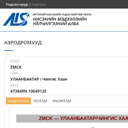
Үндсэн нүүр
|
Нэвтрэх
ИРГЭНИЙ НИСЭХИЙН ҮНДЭСНИЙ ТӨВ ТӨХХК
НИСЭХИЙН МЭДЭЭЛЛИЙН
ҮЙЛЧИЛГЭЭНИЙ АЛБА
АЭРОДРОМУУД
ICAO:
ZMCK
НЭР:
УЛААНБААТАР
Чингис Хаан
/
АХЦ:
473849N 1064912E
МЭДЭЭЛЭЛ
NOTAM
SNOWTAM