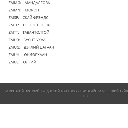
ZMMG:
МАНДАЛГОВЬ
ZMMN:
МӨРӨН
ZMSF:
СКАЙ ФРЭНДС
ZMTL:
ТОСОНЦЭНГЭЛ
ZMTT:
ТАВАНТОЛГОЙ
ZMUB:
БУЯНТ-УХАА
ZMUG:
ДЭГЛИЙ ЦАГААН
ZMUH:
ӨНДӨРХААН
ZMUL:
ӨЛГИЙ
© ИРГЭНИЙ НИСЭХИЙН ҮНДЭСНИЙ ТӨВ ТӨХХК - НИСЭХИЙН МЭДЭЭЛЛИЙН ҮЙЛ
ОН