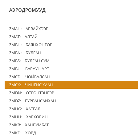
АЭРОДРОМУУД
ZMAH:
АРВАЙХЭЭР
ZMAT:
АЛТАЙ
ZMBH:
БАЯНХОНГОР
ZMBN:
БУЛГАН
ZMBS:
БУЛГАН СУМ
ZMBU:
БАРУУН-УРТ
ZMCD:
ЧОЙБАЛСАН
ZMCK:
ЧИНГИС ХААН
ZMDN:
ОТГОНТЭНГЭР
ZMDZ:
ГУРВАНСАЙХАН
ZMHG:
ХАТГАЛ
ZMHH:
ХАРХОРИН
ZMKB:
ХАНБУМБАТ
ZMKD:
ХОВД