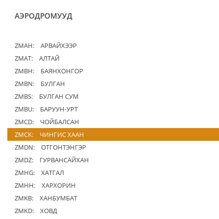
АЭРОДРОМУУД
ZMAH:
АРВАЙХЭЭР
ZMAT:
АЛТАЙ
ZMBH:
БАЯНХОНГОР
ZMBN:
БУЛГАН
ZMBS:
БУЛГАН СУМ
ZMBU:
БАРУУН-УРТ
ZMCD:
ЧОЙБАЛСАН
ZMCK:
ЧИНГИС ХААН
ZMDN:
ОТГОНТЭНГЭР
ZMDZ:
ГУРВАНСАЙХАН
ZMHG:
ХАТГАЛ
ZMHH:
ХАРХОРИН
ZMKB:
ХАНБУМБАТ
ZMKD:
ХОВД