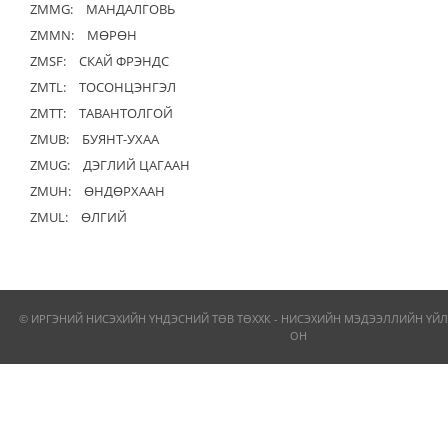
ZMMG:
МАНДАЛГОВЬ
ZMMN:
МӨРӨН
ZMSF:
СКАЙ ФРЭНДС
ZMTL:
ТОСОНЦЭНГЭЛ
ZMTT:
ТАВАНТОЛГОЙ
ZMUB:
БУЯНТ-УХАА
ZMUG:
ДЭГЛИЙ ЦАГААН
ZMUH:
ӨНДӨРХААН
ZMUL:
ӨЛГИЙ
© ИРГЭНИЙ НИСЭХИЙН ҮНДЭСНИЙ ТӨВ ТӨХХК - НИСЭХИЙН МЭДЭЭЛЛИЙН ҮЙЛ
ОН