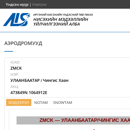
Үндсэн нүүр
|
Нэвтрэх
ИРГЭНИЙ НИСЭХИЙН ҮНДЭСНИЙ ТӨВ ТӨХХК
НИСЭХИЙН МЭДЭЭЛЛИЙН
ҮЙЛЧИЛГЭЭНИЙ АЛБА
АЭРОДРОМУУД
ICAO:
ZMCK
НЭР:
УЛААНБААТАР
Чингис Хаан
/
АХЦ:
473849N 1064912E
МЭДЭЭЛЭЛ
NOTAM
SNOWTAM