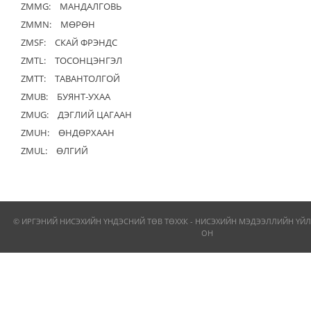
ZMMG:
МАНДАЛГОВЬ
ZMMN:
МӨРӨН
ZMSF:
СКАЙ ФРЭНДС
ZMTL:
ТОСОНЦЭНГЭЛ
ZMTT:
ТАВАНТОЛГОЙ
ZMUB:
БУЯНТ-УХАА
ZMUG:
ДЭГЛИЙ ЦАГААН
ZMUH:
ӨНДӨРХААН
ZMUL:
ӨЛГИЙ
© ИРГЭНИЙ НИСЭХИЙН ҮНДЭСНИЙ ТӨВ ТӨХХК - НИСЭХИЙН МЭДЭЭЛЛИЙН ҮЙЛ
ОН