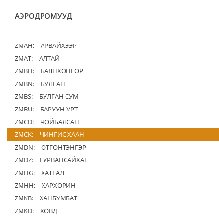
АЭРОДРОМУУД
ZMAH:
АРВАЙХЭЭР
ZMAT:
АЛТАЙ
ZMBH:
БАЯНХОНГОР
ZMBN:
БУЛГАН
ZMBS:
БУЛГАН СУМ
ZMBU:
БАРУУН-УРТ
ZMCD:
ЧОЙБАЛСАН
ZMCK:
ЧИНГИС ХААН
ZMDN:
ОТГОНТЭНГЭР
ZMDZ:
ГУРВАНСАЙХАН
ZMHG:
ХАТГАЛ
ZMHH:
ХАРХОРИН
ZMKB:
ХАНБУМБАТ
ZMKD:
ХОВД