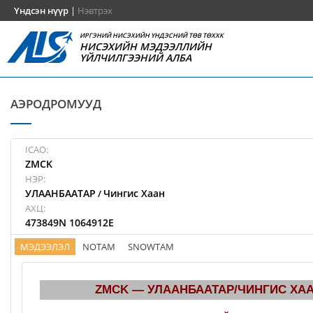
Үндсэн нүүр
|
Нэвтрэх
ИРГЭНИЙ НИСЭХИЙН ҮНДЭСНИЙ ТӨВ ТӨХХК
НИСЭХИЙН МЭДЭЭЛЛИЙН
ҮЙЛЧИЛГЭЭНИЙ АЛБА
АЭРОДРОМУУД
ICAO:
ZMCK
НЭР:
УЛААНБААТАР
Чингис Хаан
/
АХЦ:
473849N 1064912E
МЭДЭЭЛЭЛ
NOTAM
SNOWTAM