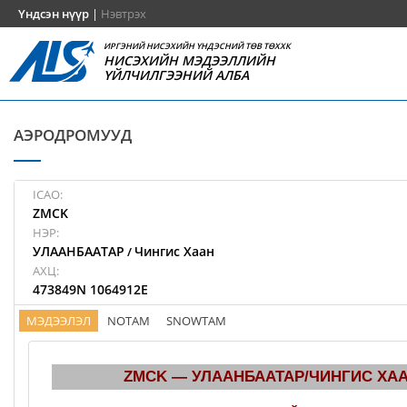
Үндсэн нүүр
|
Нэвтрэх
ИРГЭНИЙ НИСЭХИЙН ҮНДЭСНИЙ ТӨВ ТӨХХК
НИСЭХИЙН МЭДЭЭЛЛИЙН
ҮЙЛЧИЛГЭЭНИЙ АЛБА
АЭРОДРОМУУД
ICAO:
ZMCK
НЭР:
УЛААНБААТАР
Чингис Хаан
/
АХЦ:
473849N 1064912E
МЭДЭЭЛЭЛ
NOTAM
SNOWTAM