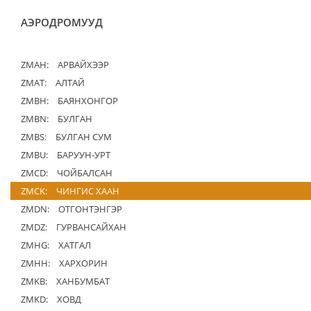
АЭРОДРОМУУД
ZMAH:
АРВАЙХЭЭР
ZMAT:
АЛТАЙ
ZMBH:
БАЯНХОНГОР
ZMBN:
БУЛГАН
ZMBS:
БУЛГАН СУМ
ZMBU:
БАРУУН-УРТ
ZMCD:
ЧОЙБАЛСАН
ZMCK:
ЧИНГИС ХААН
ZMDN:
ОТГОНТЭНГЭР
ZMDZ:
ГУРВАНСАЙХАН
ZMHG:
ХАТГАЛ
ZMHH:
ХАРХОРИН
ZMKB:
ХАНБУМБАТ
ZMKD:
ХОВД