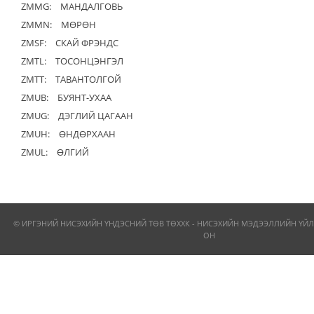
ZMMG:
МАНДАЛГОВЬ
ZMMN:
МӨРӨН
ZMSF:
СКАЙ ФРЭНДС
ZMTL:
ТОСОНЦЭНГЭЛ
ZMTT:
ТАВАНТОЛГОЙ
ZMUB:
БУЯНТ-УХАА
ZMUG:
ДЭГЛИЙ ЦАГААН
ZMUH:
ӨНДӨРХААН
ZMUL:
ӨЛГИЙ
© ИРГЭНИЙ НИСЭХИЙН ҮНДЭСНИЙ ТӨВ ТӨХХК - НИСЭХИЙН МЭДЭЭЛЛИЙН ҮЙЛ
ОН