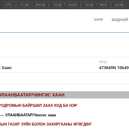
UTC
|
11:38
ZMUB
|
19:38
UUEE
|
14:38
RKSI
|
20:38
НҮҮР
БИДНИЙ
АХЦ:
 Хаан
473849N 10649