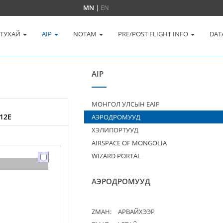
MN
|
EN
 ТУХАЙ
AIP
NOTAM
PRE/POST FLIGHT INFO
DAT
AIP
МОНГОЛ УЛСЫН EAIP
12E
АЭРОДРОМУУД
ХЭЛИПОРТУУД
AIRSPACE OF MONGOLIA
WIZARD PORTAL
АЭРОДРОМУУД
ZMAH:
АРВАЙХЭЭР