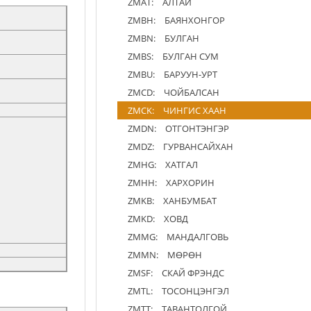
ZMAT:
АЛТАЙ
ZMBH:
БАЯНХОНГОР
ZMBN:
БУЛГАН
ZMBS:
БУЛГАН СУМ
ZMBU:
БАРУУН-УРТ
ZMCD:
ЧОЙБАЛСАН
ZMCK:
ЧИНГИС ХААН
ZMDN:
ОТГОНТЭНГЭР
ZMDZ:
ГУРВАНСАЙХАН
ZMHG:
ХАТГАЛ
ZMHH:
ХАРХОРИН
ZMKB:
ХАНБУМБАТ
ZMKD:
ХОВД
ZMMG:
МАНДАЛГОВЬ
ZMMN:
МӨРӨН
ZMSF:
СКАЙ ФРЭНДС
ZMTL:
ТОСОНЦЭНГЭЛ
ZMTT:
ТАВАНТОЛГОЙ