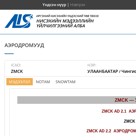
Үндсэн нүүр
|
Нэвтрэх
ИРГЭНИЙ НИСЭХИЙН ҮНДЭСНИЙ ТӨВ ТӨХХК
НИСЭХИЙН МЭДЭЭЛЛИЙН
ҮЙЛЧИЛГЭЭНИЙ АЛБА
АЭРОДРОМУУД
ICAO:
НЭР:
ZMCK
УЛААНБААТАР
Чингис
/
МЭДЭЭЛЭЛ
NOTAM
SNOWTAM