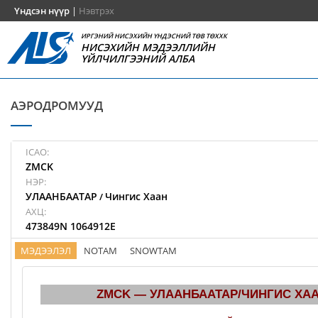
Үндсэн нүүр
|
Нэвтрэх
ИРГЭНИЙ НИСЭХИЙН ҮНДЭСНИЙ ТӨВ ТӨХХК
НИСЭХИЙН МЭДЭЭЛЛИЙН
ҮЙЛЧИЛГЭЭНИЙ АЛБА
АЭРОДРОМУУД
ICAO:
ZMCK
НЭР:
УЛААНБААТАР
Чингис Хаан
/
АХЦ:
473849N 1064912E
МЭДЭЭЛЭЛ
NOTAM
SNOWTAM