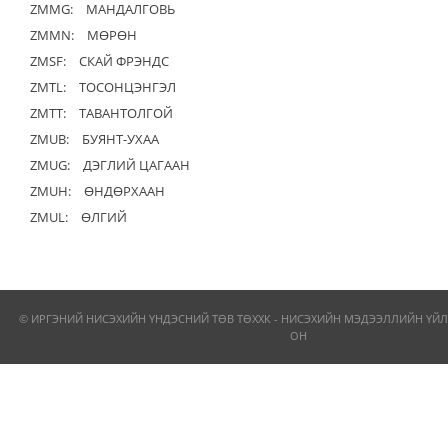
ZMMG:
МАНДАЛГОВЬ
ZMMN:
МӨРӨН
ZMSF:
СКАЙ ФРЭНДС
ZMTL:
ТОСОНЦЭНГЭЛ
ZMTT:
ТАВАНТОЛГОЙ
ZMUB:
БУЯНТ-УХАА
ZMUG:
ДЭГЛИЙ ЦАГААН
ZMUH:
ӨНДӨРХААН
ZMUL:
ӨЛГИЙ
© ИРГЭНИЙ НИСЭХИЙН ҮНДЭСНИЙ ТӨВ ТӨХХК - НИСЭХИЙН МЭДЭЭЛЛИЙН ҮЙЛ
ОН