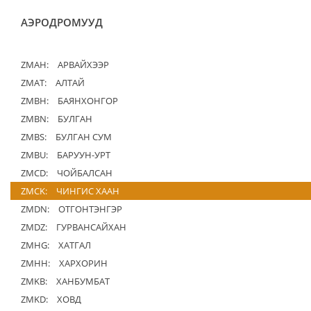
АЭРОДРОМУУД
ZMAH:
АРВАЙХЭЭР
ZMAT:
АЛТАЙ
ZMBH:
БАЯНХОНГОР
ZMBN:
БУЛГАН
ZMBS:
БУЛГАН СУМ
ZMBU:
БАРУУН-УРТ
ZMCD:
ЧОЙБАЛСАН
ZMCK:
ЧИНГИС ХААН
ZMDN:
ОТГОНТЭНГЭР
ZMDZ:
ГУРВАНСАЙХАН
ZMHG:
ХАТГАЛ
ZMHH:
ХАРХОРИН
ZMKB:
ХАНБУМБАТ
ZMKD:
ХОВД