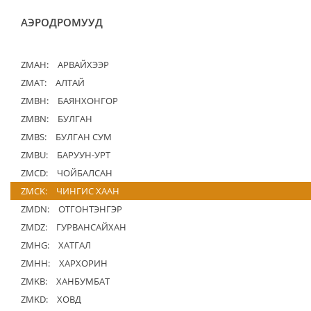
АЭРОДРОМУУД
ZMAH:
АРВАЙХЭЭР
ZMAT:
АЛТАЙ
ZMBH:
БАЯНХОНГОР
ZMBN:
БУЛГАН
ZMBS:
БУЛГАН СУМ
ZMBU:
БАРУУН-УРТ
ZMCD:
ЧОЙБАЛСАН
ZMCK:
ЧИНГИС ХААН
ZMDN:
ОТГОНТЭНГЭР
ZMDZ:
ГУРВАНСАЙХАН
ZMHG:
ХАТГАЛ
ZMHH:
ХАРХОРИН
ZMKB:
ХАНБУМБАТ
ZMKD:
ХОВД