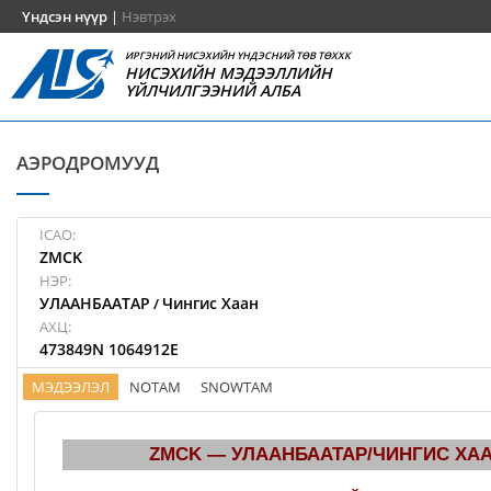
Үндсэн нүүр
|
Нэвтрэх
ИРГЭНИЙ НИСЭХИЙН ҮНДЭСНИЙ ТӨВ ТӨХХК
НИСЭХИЙН МЭДЭЭЛЛИЙН
ҮЙЛЧИЛГЭЭНИЙ АЛБА
АЭРОДРОМУУД
ICAO:
ZMCK
НЭР:
УЛААНБААТАР
Чингис Хаан
/
АХЦ:
473849N 1064912E
МЭДЭЭЛЭЛ
NOTAM
SNOWTAM