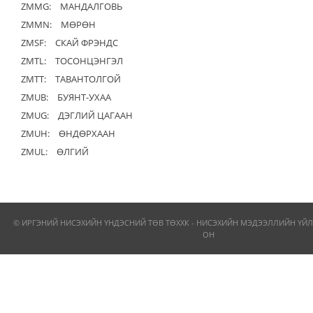
ZMMG:
МАНДАЛГОВЬ
ZMMN:
МӨРӨН
ZMSF:
СКАЙ ФРЭНДС
ZMTL:
ТОСОНЦЭНГЭЛ
ZMTT:
ТАВАНТОЛГОЙ
ZMUB:
БУЯНТ-УХАА
ZMUG:
ДЭГЛИЙ ЦАГААН
ZMUH:
ӨНДӨРХААН
ZMUL:
ӨЛГИЙ
© ИРГЭНИЙ НИСЭХИЙН ҮНДЭСНИЙ ТӨВ ТӨХХК - НИСЭХИЙН МЭДЭЭЛЛИЙН ҮЙЛ
ОН