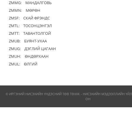
ZMMG:
МАНДАЛГОВЬ
ZMMN:
МӨРӨН
ZMSF:
СКАЙ ФРЭНДС
ZMTL:
ТОСОНЦЭНГЭЛ
ZMTT:
ТАВАНТОЛГОЙ
ZMUB:
БУЯНТ-УХАА
ZMUG:
ДЭГЛИЙ ЦАГААН
ZMUH:
ӨНДӨРХААН
ZMUL:
ӨЛГИЙ
© ИРГЭНИЙ НИСЭХИЙН ҮНДЭСНИЙ ТӨВ ТӨХХК - НИСЭХИЙН МЭДЭЭЛЛИЙН ҮЙЛ
ОН