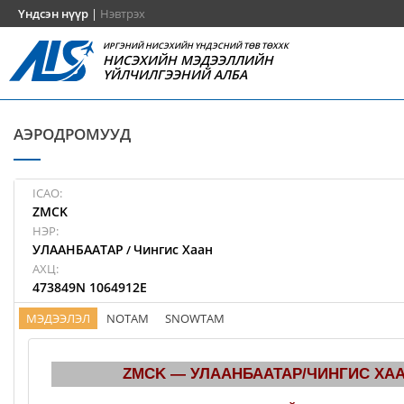
Үндсэн нүүр
|
Нэвтрэх
ИРГЭНИЙ НИСЭХИЙН ҮНДЭСНИЙ ТӨВ ТӨХХК
НИСЭХИЙН МЭДЭЭЛЛИЙН
ҮЙЛЧИЛГЭЭНИЙ АЛБА
АЭРОДРОМУУД
ICAO:
ZMCK
НЭР:
УЛААНБААТАР
Чингис Хаан
/
АХЦ:
473849N 1064912E
МЭДЭЭЛЭЛ
NOTAM
SNOWTAM