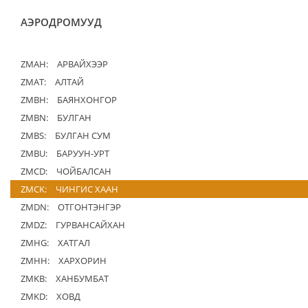
АЭРОДРОМУУД
ZMAH:
АРВАЙХЭЭР
ZMAT:
АЛТАЙ
ZMBH:
БАЯНХОНГОР
ZMBN:
БУЛГАН
ZMBS:
БУЛГАН СУМ
ZMBU:
БАРУУН-УРТ
ZMCD:
ЧОЙБАЛСАН
ZMCK:
ЧИНГИС ХААН
ZMDN:
ОТГОНТЭНГЭР
ZMDZ:
ГУРВАНСАЙХАН
ZMHG:
ХАТГАЛ
ZMHH:
ХАРХОРИН
ZMKB:
ХАНБУМБАТ
ZMKD:
ХОВД