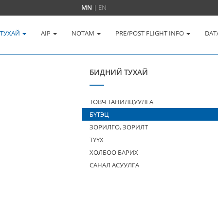
MN
|
EN
 ТУХАЙ
AIP
NOTAM
PRE/POST FLIGHT INFO
DAT
БИДНИЙ ТУХАЙ
ТОВЧ ТАНИЛЦУУЛГА
БҮТЭЦ
ЗОРИЛГО, ЗОРИЛТ
ТҮҮХ
ХОЛБОО БАРИХ
САНАЛ АСУУЛГА