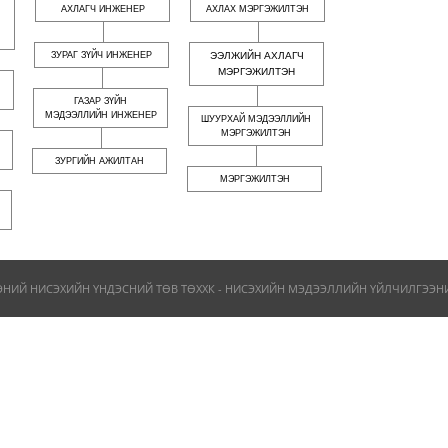
АХЛАГЧ ИНЖЕНЕР
АХЛАХ МЭРГЭЖИЛТЭН
ЗУРАГ ЗҮЙЧ ИНЖЕНЕР
ЭЭЛЖИЙН АХЛАГЧ
МЭРГЭЖИЛТЭН
ГАЗАР ЗҮЙН
МЭДЭЭЛЛИЙН ИНЖЕНЕР
ШУУРХАЙ МЭДЭЭЛЛИЙН
МЭРГЭЖИЛТЭН
ЗУРГИЙН АЖИЛТАН
МЭРГЭЖИЛТЭН
ЭНИЙ НИСЭХИЙН ҮНДЭСНИЙ ТӨВ ТӨХХК - НИСЭХИЙН МЭДЭЭЛЛИЙН ҮЙЛЧИЛГЭЭНИЙ