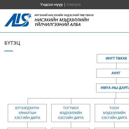
Үндсэн нүүр
|
Нэвтрэх
ИРГЭНИЙ НИСЭХИЙН ҮНДЭСНИЙ ТӨВ ТӨХХК
НИСЭХИЙН МЭДЭЭЛЛИЙН
ҮЙЛЧИЛГЭЭНИЙ АЛБА
БҮТЭЦ
ИНҮТ ТӨХХК
АНҮГ
НМҮА-НЫ ДАРГ
БҮТЭЭГДЭХҮҮН
ТОГТМОЛ
ТООН
ХЯНАЛТЫН
МЭДЭЭЛЛИЙН
МЭДЭЭЛЛИЙН
ХЭСГИЙН ДАРГА
ХЭСГИЙН ДАРГА
ХЭСГИЙН ДАРГА