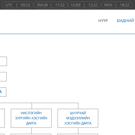
UTC
|
09:22
ZMUB
|
17:22
UUEE
|
12:22
RKSI
|
18:22
НҮҮР
БИДНИЙ
А
НИСЛЭГИЙН
ШУУРХАЙ
ЗУРГИЙН ХЭСГИЙН
МЭДЭЭЛЛИЙН
ДАРГА
ХЭСГИЙН ДАРГА