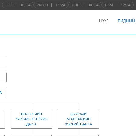
UTC
|
03:24
ZMUB
|
11:24
UUEE
|
06:24
RKSI
|
12:24
НҮҮР
БИДНИЙ
А
НИСЛЭГИЙН
ШУУРХАЙ
ЗУРГИЙН ХЭСГИЙН
МЭДЭЭЛЛИЙН
ДАРГА
ХЭСГИЙН ДАРГА