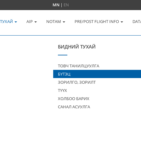
MN
|
EN
 ТУХАЙ
AIP
NOTAM
PRE/POST FLIGHT INFO
DAT
БИДНИЙ ТУХАЙ
ТОВЧ ТАНИЛЦУУЛГА
БҮТЭЦ
ЗОРИЛГО, ЗОРИЛТ
ТҮҮХ
ХОЛБОО БАРИХ
САНАЛ АСУУЛГА