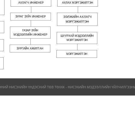
АХЛАГЧ ИНЖЕНЕР
АХЛАХ МЭРГЭЖИЛТЭН
ЗУРАГ ЗҮЙЧ ИНЖЕНЕР
ЭЭЛЖИЙН АХЛАГЧ
МЭРГЭЖИЛТЭН
ГАЗАР ЗҮЙН
МЭДЭЭЛЛИЙН ИНЖЕНЕР
ШУУРХАЙ МЭДЭЭЛЛИЙН
МЭРГЭЖИЛТЭН
ЗУРГИЙН АЖИЛТАН
МЭРГЭЖИЛТЭН
ЭНИЙ НИСЭХИЙН ҮНДЭСНИЙ ТӨВ ТӨХХК - НИСЭХИЙН МЭДЭЭЛЛИЙН ҮЙЛЧИЛГЭЭНИЙ