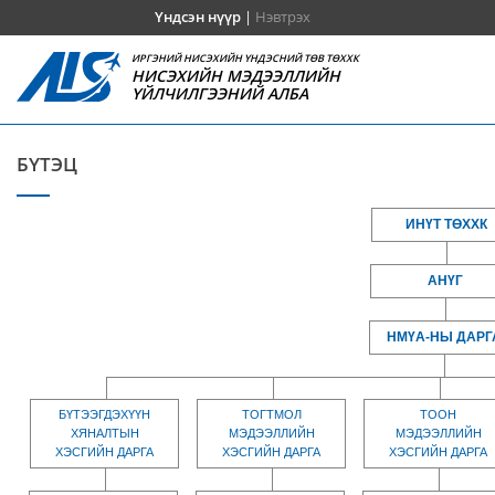
Үндсэн нүүр
|
Нэвтрэх
ИРГЭНИЙ НИСЭХИЙН ҮНДЭСНИЙ ТӨВ ТӨХХК
НИСЭХИЙН МЭДЭЭЛЛИЙН
ҮЙЛЧИЛГЭЭНИЙ АЛБА
БҮТЭЦ
ИНҮТ ТӨХХК
АНҮГ
НМҮА-НЫ ДАРГ
БҮТЭЭГДЭХҮҮН
ТОГТМОЛ
ТООН
ХЯНАЛТЫН
МЭДЭЭЛЛИЙН
МЭДЭЭЛЛИЙН
ХЭСГИЙН ДАРГА
ХЭСГИЙН ДАРГА
ХЭСГИЙН ДАРГА