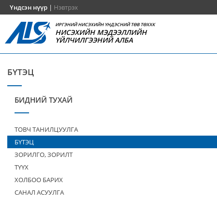
Үндсэн нүүр
|
Нэвтрэх
ИРГЭНИЙ НИСЭХИЙН ҮНДЭСНИЙ ТӨВ ТӨХХК
НИСЭХИЙН МЭДЭЭЛЛИЙН
ҮЙЛЧИЛГЭЭНИЙ АЛБА
БҮТЭЦ
БИДНИЙ ТУХАЙ
ТОВЧ ТАНИЛЦУУЛГА
БҮТЭЦ
ЗОРИЛГО, ЗОРИЛТ
ТҮҮХ
ХОЛБОО БАРИХ
САНАЛ АСУУЛГА