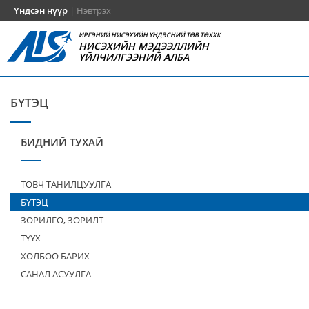
Үндсэн нүүр
|
Нэвтрэх
ИРГЭНИЙ НИСЭХИЙН ҮНДЭСНИЙ ТӨВ ТӨХХК
НИСЭХИЙН МЭДЭЭЛЛИЙН
ҮЙЛЧИЛГЭЭНИЙ АЛБА
БҮТЭЦ
БИДНИЙ ТУХАЙ
ТОВЧ ТАНИЛЦУУЛГА
БҮТЭЦ
ЗОРИЛГО, ЗОРИЛТ
ТҮҮХ
ХОЛБОО БАРИХ
САНАЛ АСУУЛГА