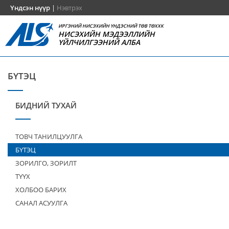
Үндсэн нүүр
|
Нэвтрэх
ИРГЭНИЙ НИСЭХИЙН ҮНДЭСНИЙ ТӨВ ТӨХХК
НИСЭХИЙН МЭДЭЭЛЛИЙН
ҮЙЛЧИЛГЭЭНИЙ АЛБА
БҮТЭЦ
БИДНИЙ ТУХАЙ
ТОВЧ ТАНИЛЦУУЛГА
БҮТЭЦ
ЗОРИЛГО, ЗОРИЛТ
ТҮҮХ
ХОЛБОО БАРИХ
САНАЛ АСУУЛГА