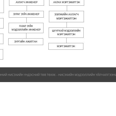
АХЛАГЧ ИНЖЕНЕР
АХЛАХ МЭРГЭЖИЛТЭН
ЗУРАГ ЗҮЙЧ ИНЖЕНЕР
ЭЭЛЖИЙН АХЛАГЧ
МЭРГЭЖИЛТЭН
ГАЗАР ЗҮЙН
МЭДЭЭЛЛИЙН ИНЖЕНЕР
ШУУРХАЙ МЭДЭЭЛЛИЙН
МЭРГЭЖИЛТЭН
ЗУРГИЙН АЖИЛТАН
МЭРГЭЖИЛТЭН
ЭНИЙ НИСЭХИЙН ҮНДЭСНИЙ ТӨВ ТӨХХК - НИСЭХИЙН МЭДЭЭЛЛИЙН ҮЙЛЧИЛГЭЭНИЙ