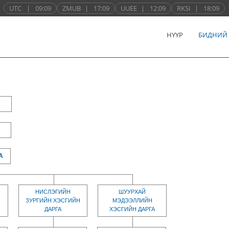
UTC
|
09:09
ZMUB
|
17:09
UUEE
|
12:09
RKSI
|
18:09
НҮҮР
БИДНИЙ
А
НИСЛЭГИЙН
ШУУРХАЙ
ЗУРГИЙН ХЭСГИЙН
МЭДЭЭЛЛИЙН
ДАРГА
ХЭСГИЙН ДАРГА