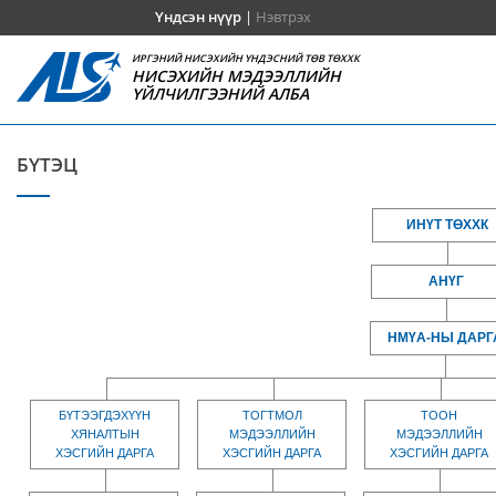
Үндсэн нүүр
|
Нэвтрэх
ИРГЭНИЙ НИСЭХИЙН ҮНДЭСНИЙ ТӨВ ТӨХХК
НИСЭХИЙН МЭДЭЭЛЛИЙН
ҮЙЛЧИЛГЭЭНИЙ АЛБА
БҮТЭЦ
ИНҮТ ТӨХХК
АНҮГ
НМҮА-НЫ ДАРГ
БҮТЭЭГДЭХҮҮН
ТОГТМОЛ
ТООН
ХЯНАЛТЫН
МЭДЭЭЛЛИЙН
МЭДЭЭЛЛИЙН
ХЭСГИЙН ДАРГА
ХЭСГИЙН ДАРГА
ХЭСГИЙН ДАРГА