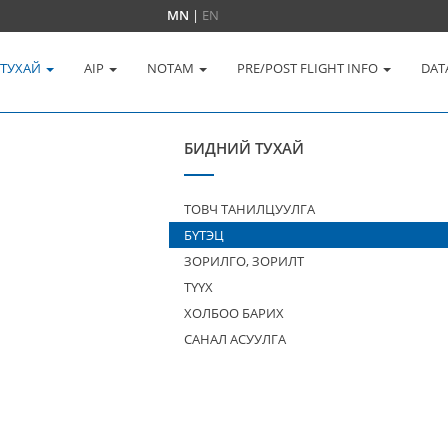
MN
|
EN
 ТУХАЙ
AIP
NOTAM
PRE/POST FLIGHT INFO
DAT
БИДНИЙ ТУХАЙ
ТОВЧ ТАНИЛЦУУЛГА
БҮТЭЦ
ЗОРИЛГО, ЗОРИЛТ
ТҮҮХ
ХОЛБОО БАРИХ
САНАЛ АСУУЛГА